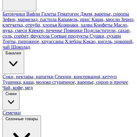
Батончики
Вафли
Галеты
Гематоген
Джем, варенье, сиропы
Зефир, мармелад, пастила
Карамель, ирис
Каши, мюсли
Зерно,
клетчатка, отруби, хлопья
Козинаки, халва
Конфеты
Масло,
мука, смеси
Крекер, печенье
Пряники
Подсластители, сахар,
соль, сорбит, фруктоза
Соевые продукты
Сушки, сухари
Торты, пирожное, круассаны
Хлебцы
Какао, кисель, цикорий,
чай
Шоколад
Бакалея
Соки, нектары, напитки
Специи, консервация, кетчуп
Тушенка, каша, молоко сгущенное, варенье, сироп и прочее
Чай, кофе, мед
Снеки
Семечки
Сезонные товары