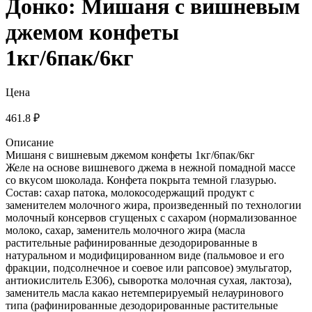
Донко: Мишаня с вишневым
джемом конфеты
1кг/6пак/6кг
Цена
461.8 ₽
Описание
Мишаня с вишневым джемом конфеты 1кг/6пак/6кг
Желе на основе вишневого джема в нежной помадной массе
со вкусом шоколада. Конфета покрыта темной глазурью.
Состав: сахар патока, молокосодержащий продукт с
заменителем молочного жира, произведенный по технологии
молочный консервов сгущеных с сахаром (нормализованное
молоко, сахар, заменитель молочного жира (масла
растительные рафинированные дезодорированные в
натуральном и модифицированном виде (пальмовое и его
фракции, подсолнечное и соевое или рапсовое) эмульгатор,
антиокислитель Е306), сыворотка молочная сухая, лактоза),
заменитель масла какао нетемперируемый нелауринового
типа (рафинированные дезодорированные растительные