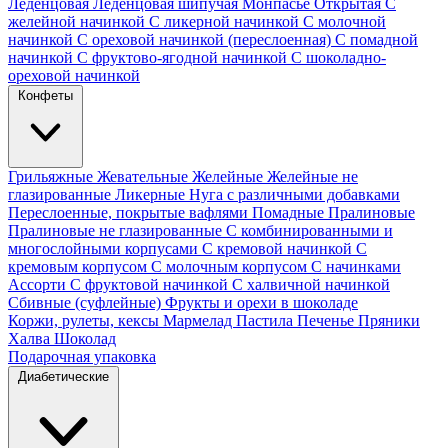
Леденцовая
Леденцовая шипучая
Монпасье
Открытая
С
желейной начинкой
С ликерной начинкой
С молочной
начинкой
С ореховой начинкой (переслоенная)
С помадной
начинкой
С фруктово-ягодной начинкой
С шоколадно-
ореховой начинкой
Конфеты
Грильяжные
Жевательные
Желейные
Желейные не
глазированные
Ликерные
Нуга с различными добавками
Переслоенные, покрытые вафлями
Помадные
Пралиновые
Пралиновые не глазированные
С комбинированными и
многослойными корпусами
С кремовой начинкой
С
кремовым корпусом
С молочным корпусом
С начинками
Ассорти
С фруктовой начинкой
С халвичной начинкой
Сбивные (суфлейные)
Фрукты и орехи в шоколаде
Коржи, рулеты, кексы
Мармелад
Пастила
Печенье
Пряники
Халва
Шоколад
Подарочная упаковка
Диабетические