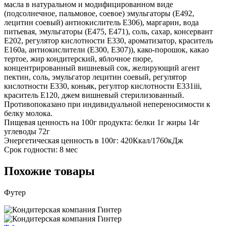
масла в натуральном и модифицированном виде
(подсолнечное, пальмовое, соевое) эмульгаторы (Е492,
лецитин соевый) антиокислитель Е306), маргарин, вода
питьевая, эмульгаторы (Е475, Е471), соль, сахар, консервант
Е202, регулятор кислотности Е330, ароматизатор, краситель
Е160а, антиокислители (Е300, Е307)), како-порошок, какао
тертое, жир кондитерский, яблочное пюре,
концентрированный вишневый сок, желирующий агент
пектин, соль, эмульгатор лецитин соевый, регулятор
кислотности Е330, коньяк, регултор кислотности Е331iii,
краситель Е120, джем вишневый стерилизованный.
Противопоказано при индивидуальной непереносимости к
белку молока.
Пищевая ценность на 100г продукта: белки 1г жиры 14г
углеводы 72г
Энергетическая ценность в 100г: 420Ккал/1760кДж
Срок годности: 8 мес
Похожие товары
Футер