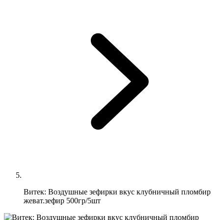
Витек: Воздушные зефирки вкус клубничный пломбир
жеват.зефир 500гр/5шт