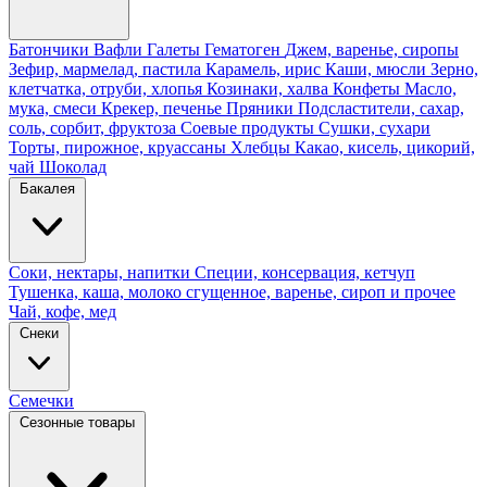
Батончики
Вафли
Галеты
Гематоген
Джем, варенье, сиропы
Зефир, мармелад, пастила
Карамель, ирис
Каши, мюсли
Зерно,
клетчатка, отруби, хлопья
Козинаки, халва
Конфеты
Масло,
мука, смеси
Крекер, печенье
Пряники
Подсластители, сахар,
соль, сорбит, фруктоза
Соевые продукты
Сушки, сухари
Торты, пирожное, круассаны
Хлебцы
Какао, кисель, цикорий,
чай
Шоколад
Бакалея
Соки, нектары, напитки
Специи, консервация, кетчуп
Тушенка, каша, молоко сгущенное, варенье, сироп и прочее
Чай, кофе, мед
Снеки
Семечки
Сезонные товары