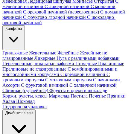
Леденцовая
Леденцовая шипучая
Монпасье
Открытая
С
желейной начинкой
С ликерной начинкой
С молочной
начинкой
С ореховой начинкой (переслоенная)
С помадной
начинкой
С фруктово-ягодной начинкой
С шоколадно-
ореховой начинкой
Конфеты
Грильяжные
Жевательные
Желейные
Желейные не
глазированные
Ликерные
Нуга с различными добавками
Переслоенные, покрытые вафлями
Помадные
Пралиновые
Пралиновые не глазированные
С комбинированными и
многослойными корпусами
С кремовой начинкой
С
кремовым корпусом
С молочным корпусом
С начинками
Ассорти
С фруктовой начинкой
С халвичной начинкой
Сбивные (суфлейные)
Фрукты и орехи в шоколаде
Коржи, рулеты, кексы
Мармелад
Пастила
Печенье
Пряники
Халва
Шоколад
Подарочная упаковка
Диабетические