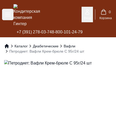
Кондитерская компания Гинтер
0
Меню
Вход
Корзина
+7 (391) 278-03-74
8-800-101-24-79
Каталог
Диабетические
Вафли
Главная
Петродиет: Вафли Крем-брюле С 95г/24 шт