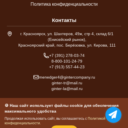
Политика конфиденциальности
Контакты
Адрес склада
г. Красноярск, ул. Шахтеров, 49ж, стр 4, склад 6/1
(Енисейский рынок),
Красноярский край, пос. Берёзовка, ул. Кирова, 111
Телефон
+7 (391) 278-03-74
8-800-101-24-79
+7 (913) 557-44-23
Email
menedger4@gintercompany.ru
ginter-tr@mail.ru
ginter-la@mail.ru
🍪 Наш сайт использует файлы cookie для обеспечения
максимального удобства
ИП Гинтер Л.А. © 2026
ИНН 246600268234
Продолжая использовать сайт, вы соглашаетесь с
Политикой
конфиденциальности.
ОГРНИП 3042246615500014