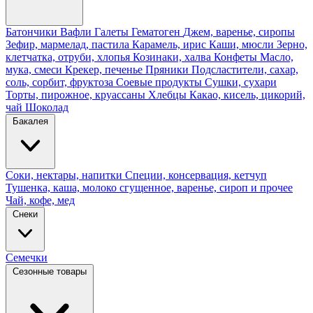
Батончики
Вафли
Галеты
Гематоген
Джем, варенье, сиропы
Зефир, мармелад, пастила
Карамель, ирис
Каши, мюсли
Зерно,
клетчатка, отруби, хлопья
Козинаки, халва
Конфеты
Масло,
мука, смеси
Крекер, печенье
Пряники
Подсластители, сахар,
соль, сорбит, фруктоза
Соевые продукты
Сушки, сухари
Торты, пирожное, круассаны
Хлебцы
Какао, кисель, цикорий,
чай
Шоколад
Бакалея
Соки, нектары, напитки
Специи, консервация, кетчуп
Тушенка, каша, молоко сгущенное, варенье, сироп и прочее
Чай, кофе, мед
Снеки
Семечки
Сезонные товары