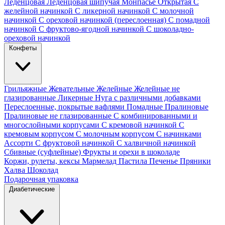
Леденцовая
Леденцовая шипучая
Монпасье
Открытая
С
желейной начинкой
С ликерной начинкой
С молочной
начинкой
С ореховой начинкой (переслоенная)
С помадной
начинкой
С фруктово-ягодной начинкой
С шоколадно-
ореховой начинкой
Конфеты
Грильяжные
Жевательные
Желейные
Желейные не
глазированные
Ликерные
Нуга с различными добавками
Переслоенные, покрытые вафлями
Помадные
Пралиновые
Пралиновые не глазированные
С комбинированными и
многослойными корпусами
С кремовой начинкой
С
кремовым корпусом
С молочным корпусом
С начинками
Ассорти
С фруктовой начинкой
С халвичной начинкой
Сбивные (суфлейные)
Фрукты и орехи в шоколаде
Коржи, рулеты, кексы
Мармелад
Пастила
Печенье
Пряники
Халва
Шоколад
Подарочная упаковка
Диабетические