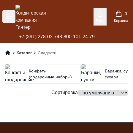
Кондитерская компания Гинтер
0
Меню
Вход
Корзина
+7 (391) 278-03-74
8-800-101-24-79
Каталог
Сладости
Главная
Конфеты
Баранки, сушк
(подарочные наборы)
сухари
Сортировка
Футер