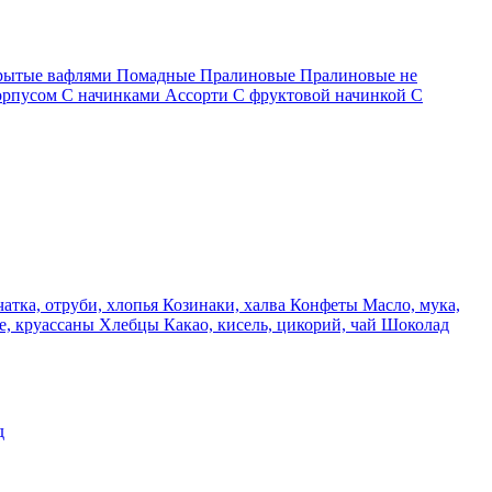
крытые вафлями
Помадные
Пралиновые
Пралиновые не
орпусом
С начинками Ассорти
С фруктовой начинкой
С
чатка, отруби, хлопья
Козинаки, халва
Конфеты
Масло, мука,
е, круассаны
Хлебцы
Какао, кисель, цикорий, чай
Шоколад
д