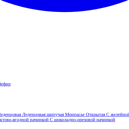
Зефир
Леденцовая
Леденцовая шипучая
Монпасье
Открытая
С желейно
ктово-ягодной начинкой
С шоколадно-ореховой начинкой