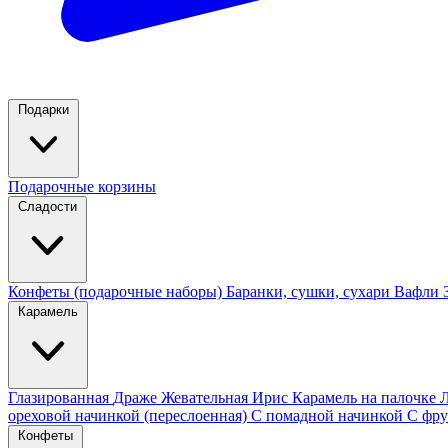
Подарки
Подарочные корзины
Сладости
Конфеты (подарочные наборы)
Баранки, сушки, сухари
Вафли
Карамель
Глазированная
Драже
Жевательная
Ирис
Карамель на палочке
ореховой начинкой (переслоенная)
С помадной начинкой
С фру
Конфеты