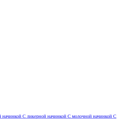
й начинкой
С ликерной начинкой
С молочной начинкой
С