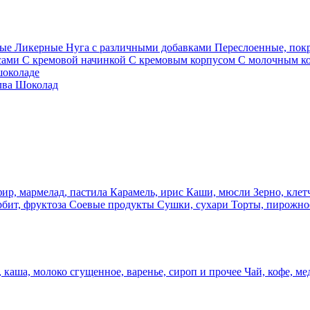
ные
Ликерные
Нуга с различными добавками
Переслоенные, по
сами
С кремовой начинкой
С кремовым корпусом
С молочным к
шоколаде
лва
Шоколад
фир, мармелад, пастила
Карамель, ирис
Каши, мюсли
Зерно, клет
рбит, фруктоза
Соевые продукты
Сушки, сухари
Торты, пирожно
 каша, молоко сгущенное, варенье, сироп и прочее
Чай, кофе, ме