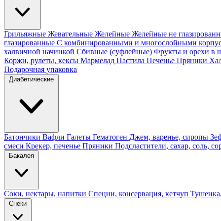
Грильяжные
Жевательные
Желейные
Желейные не глазирован
глазированные
С комбинированными и многослойными корпу
халвичной начинкой
Сбивные (суфлейные)
Фрукты и орехи в 
Коржи, рулеты, кексы
Мармелад
Пастила
Печенье
Пряники
Ха
Подарочная упаковка
Диабетические
Батончики
Вафли
Галеты
Гематоген
Джем, варенье, сиропы
Зе
смеси
Крекер, печенье
Пряники
Подсластители, сахар, соль, со
Бакалея
Соки, нектары, напитки
Специи, консервация, кетчуп
Тушенка,
Снеки