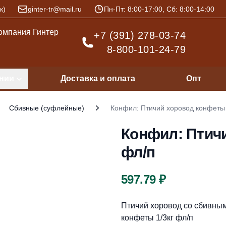
к)
ginter-tr@mail.ru
Пн-Пт: 8:00-17:00, Сб: 8:00-14:00
+7 (391) 278-03-74
8-800-101-24-79
нии
Доставка и оплата
Опт
Сбивные (суфлейные)
Конфил: Птичий хоровод конфеты 
Конфил: Птичи
фл/п
Цена
597.79 ₽
Описание
Птичий хоровод со сбивны
конфеты 1/3кг фл/п