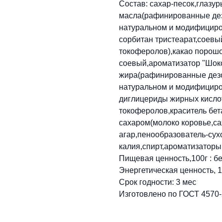
Состав: сахар-песок,глазур
масла(рафинированные де
натуральном и модифициро
сорбитан тристеарат,соевы
токоферолов),какао порошо
соевый,ароматизатор "Шоко
жира(рафинированные дез
натуральном и модифициро
диглицериды жирных кислот
токоферолов,краситель бет
сахаром(молоко коровье,са
агар,пенообразователь-сух
калия,спирт,ароматизаторы
Пищевая ценность,100г : бел
Энергетическая ценность, 1
Срок годности: 3 мес
Изготовлено по ГОСТ 4570