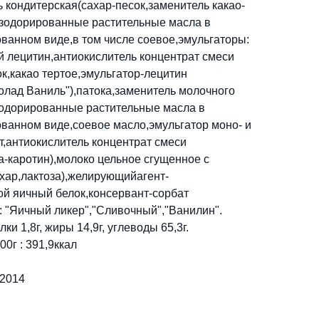
ь кондитерская(сахар-песок,заменитель какао-
зодорированные растительные масла в
ванном виде,в том числе соевое,эмульгаторы:
й лецитин,антиокислитель концентрат смеси
к,какао тертое,эмульгатор-лецитин
лад Ваниль"),патока,заменитель молочного
одорированные растительные масла в
ванном виде,соевое масло,эмульгатор моно- и
,антиокислитель концентрат смеси
а-каротин),молоко цельное сгущенное с
хар,лактоза),желирующийагент-
ой яичный белок,консервант-сорбат
: "Яичный ликер","Сливочный","Ванилин".
ки 1,8г, жиры 14,9г, углеводы 65,3г.
00г : 391,9ккал
-2014