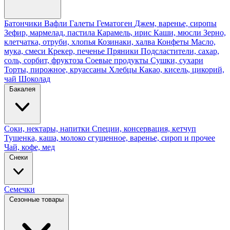
Батончики
Вафли
Галеты
Гематоген
Джем, варенье, сиропы
Зефир, мармелад, пастила
Карамель, ирис
Каши, мюсли
Зерно,
клетчатка, отруби, хлопья
Козинаки, халва
Конфеты
Масло,
мука, смеси
Крекер, печенье
Пряники
Подсластители, сахар,
соль, сорбит, фруктоза
Соевые продукты
Сушки, сухари
Торты, пирожное, круассаны
Хлебцы
Какао, кисель, цикорий,
чай
Шоколад
Бакалея
Соки, нектары, напитки
Специи, консервация, кетчуп
Тушенка, каша, молоко сгущенное, варенье, сироп и прочее
Чай, кофе, мед
Снеки
Семечки
Сезонные товары