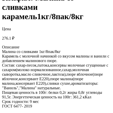
сливками
карамель1кг/8пак/8кг
Цена
276.1 ₽
Описание
Малина со сливками 1кг/8пак/8кг
Карамель с молочной начинкой со вкусом малины и ванили с
добавлением малинового пюре.
Состав: сахар-песок,патока,консервы молочные сгущенные с
сахаром(молоко нормализованное,сахар,молочная
сыворотка,масло сливочное,лактоза),пюре яблочное(пюре
яблочное,консервант Е220),пюре малина(пюре
малина,консервант Е220),сливки сухие,ароматизаторы:
"Ваниль","Малина" натуральные.
Пищевая ценность в 100г: белки 0,2г жиры 0,8г углеводы
91,5г. Энергетическая ценность на 100г: 361,2 кКал
Срок годности: 9 мес
ГОСТ 6477- 2019