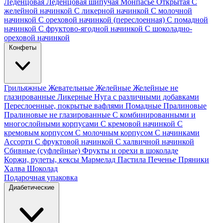
Леденцовая
Леденцовая шипучая
Монпасье
Открытая
С
желейной начинкой
С ликерной начинкой
С молочной
начинкой
С ореховой начинкой (переслоенная)
С помадной
начинкой
С фруктово-ягодной начинкой
С шоколадно-
ореховой начинкой
Конфеты
Грильяжные
Жевательные
Желейные
Желейные не
глазированные
Ликерные
Нуга с различными добавками
Переслоенные, покрытые вафлями
Помадные
Пралиновые
Пралиновые не глазированные
С комбинированными и
многослойными корпусами
С кремовой начинкой
С
кремовым корпусом
С молочным корпусом
С начинками
Ассорти
С фруктовой начинкой
С халвичной начинкой
Сбивные (суфлейные)
Фрукты и орехи в шоколаде
Коржи, рулеты, кексы
Мармелад
Пастила
Печенье
Пряники
Халва
Шоколад
Подарочная упаковка
Диабетические