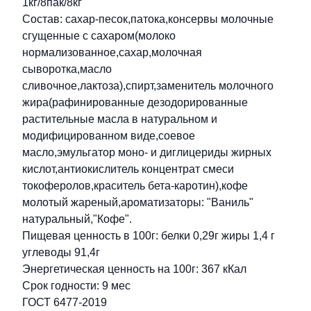
1кг/8пак/8кг
Состав: сахар-песок,патока,консервы молочные
сгущенные с сахаром(молоко
нормализованное,сахар,молочная
сыворотка,масло
сливочное,лактоза),спирт,заменитель молочного
жира(рафинированные дезодорированные
растительные масла в натуральном и
модифицированном виде,соевое
масло,эмульгатор моно- и диглицериды жирных
кислот,антиокислитель концентрат смеси
токоферолов,краситель бета-каротин),кофе
молотый жареный,ароматизаторы: "Ваниль"
натуральный,"Кофе".
Пищевая ценность в 100г: белки 0,29г жиры 1,4 г
углеводы 91,4г
Энергетическая ценность на 100г: 367 кКал
Срок годности: 9 мес
ГОСТ 6477-2019