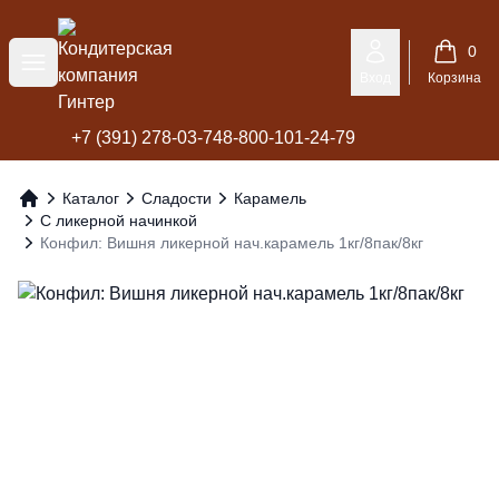
Кондитерская компания Гинтер
0
Меню
Вход
Корзина
+7 (391) 278-03-74
8-800-101-24-79
Каталог
Сладости
Карамель
Главная
С ликерной начинкой
Конфил: Вишня ликерной нач.карамель 1кг/8пак/8кг