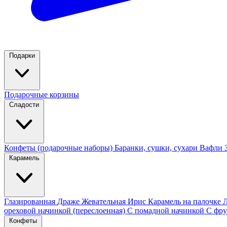
Подарки
Подарочные корзины
Сладости
Конфеты (подарочные наборы)
Баранки, сушки, сухари
Вафли
Карамель
Глазированная
Драже
Жевательная
Ирис
Карамель на палочке
ореховой начинкой (переслоенная)
С помадной начинкой
С фру
Конфеты