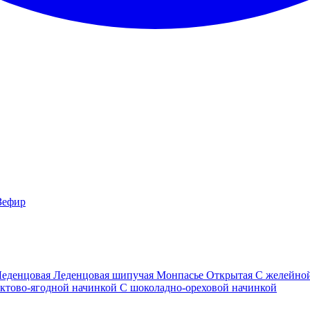
Зефир
Леденцовая
Леденцовая шипучая
Монпасье
Открытая
С желейно
ктово-ягодной начинкой
С шоколадно-ореховой начинкой