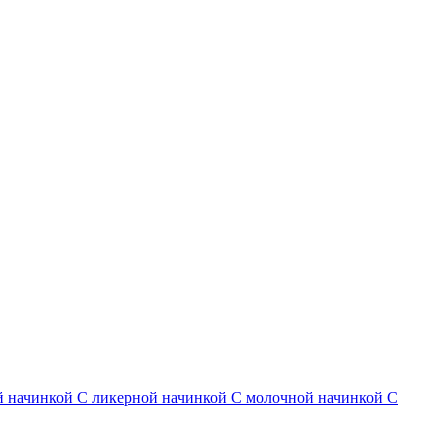
й начинкой
С ликерной начинкой
С молочной начинкой
С