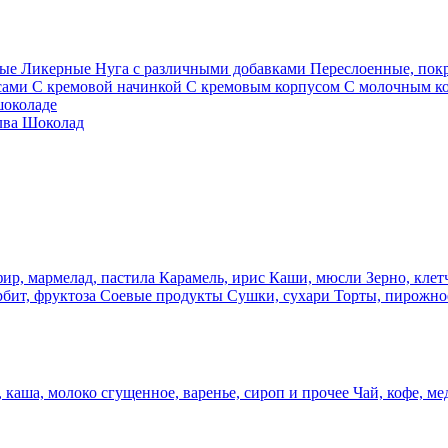
ные
Ликерные
Нуга с различными добавками
Переслоенные, по
сами
С кремовой начинкой
С кремовым корпусом
С молочным к
шоколаде
лва
Шоколад
фир, мармелад, пастила
Карамель, ирис
Каши, мюсли
Зерно, клет
рбит, фруктоза
Соевые продукты
Сушки, сухари
Торты, пирожно
 каша, молоко сгущенное, варенье, сироп и прочее
Чай, кофе, ме