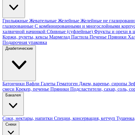
Грильяжные
Жевательные
Желейные
Желейные не глазирован
глазированные
С комбинированными и многослойными корпу
халвичной начинкой
Сбивные (суфлейные)
Фрукты и орехи в 
Коржи, рулеты, кексы
Мармелад
Пастила
Печенье
Пряники
Ха
Подарочная упаковка
Диабетические
Батончики
Вафли
Галеты
Гематоген
Джем, варенье, сиропы
Зе
смеси
Крекер, печенье
Пряники
Подсластители, сахар, соль, со
Бакалея
Соки, нектары, напитки
Специи, консервация, кетчуп
Тушенка,
Снеки