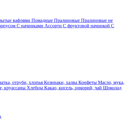
крытые вафлями
Помадные
Пралиновые
Пралиновые не
орпусом
С начинками Ассорти
С фруктовой начинкой
С
чатка, отруби, хлопья
Козинаки, халва
Конфеты
Масло, мука,
е, круассаны
Хлебцы
Какао, кисель, цикорий, чай
Шоколад
д