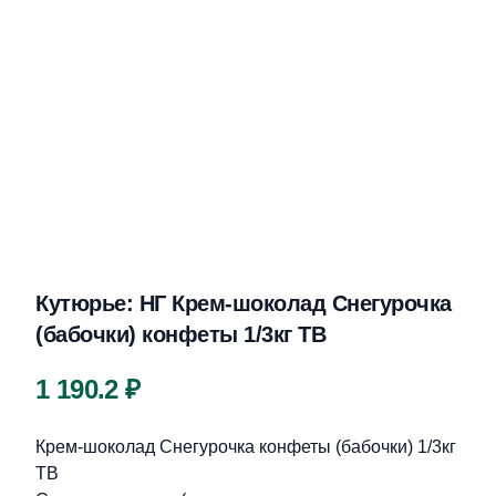
Кутюрье: НГ Крем-шоколад Снегурочка
(бабочки) конфеты 1/3кг ТВ
Цена
1 190.2 ₽
Описание
Крем-шоколад Снегурочка конфеты (бабочки) 1/3кг
ТВ