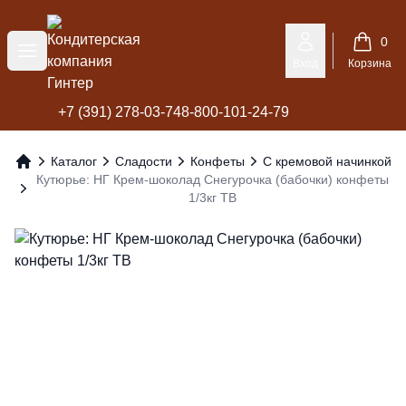
Кондитерская компания Гинтер
0
Меню
Вход
Корзина
+7 (391) 278-03-74
8-800-101-24-79
Каталог
Сладости
Конфеты
С кремовой начинкой
Главная
Кутюрье: НГ Крем-шоколад Снегурочка (бабочки) конфеты
1/3кг ТВ