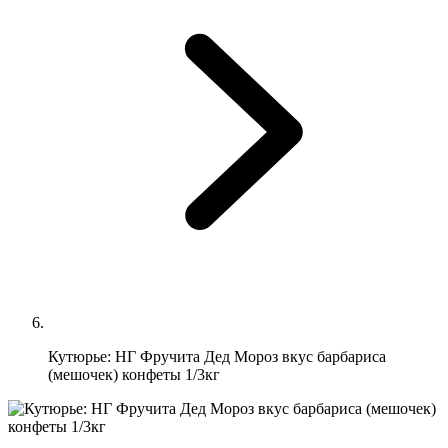
Кутюрье: НГ Фручита Дед Мороз вкус барбариса
(мешочек) конфеты 1/3кг