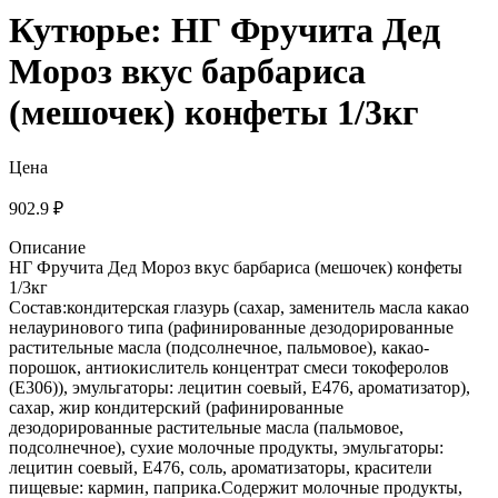
Кутюрье: НГ Фручита Дед
Мороз вкус барбариса
(мешочек) конфеты 1/3кг
Цена
902.9 ₽
Описание
НГ Фручита Дед Мороз вкус барбариса (мешочек) конфеты
1/3кг
Состав:кондитерская глазурь (сахар, заменитель масла какао
нелауринового типа (рафинированные дезодорированные
растительные масла (подсолнечное, пальмовое), какао-
порошок, антиокислитель концентрат смеси токоферолов
(Е306)), эмульгаторы: лецитин соевый, Е476, ароматизатор),
сахар, жир кондитерский (рафинированные
дезодорированные растительные масла (пальмовое,
подсолнечное), сухие молочные продукты, эмульгаторы:
лецитин соевый, Е476, соль, ароматизаторы, красители
пищевые: кармин, паприка.Содержит молочные продукты,