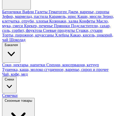
Батончики
Вафли
Галеты
Гематоген
Джем, варенье, сиропы
Зефир, мармелад, пастила
Карамель, ирис
Каши, мюсли
Зерно,
клетчатка, отруби, хлопья
Козинаки, халва
Конфеты
Масло,
мука, смеси
Крекер, печенье
Пряники
Подсластители, сахар,
соль, сорбит, фруктоза
Соевые продукты
Сушки, сухари
Торты, пирожное, круассаны
Хлебцы
Какао, кисель, цикорий,
чай
Шоколад
Бакалея
Соки, нектары, напитки
Специи, консервация, кетчуп
Тушенка, каша, молоко сгущенное, варенье, сироп и прочее
Чай, кофе, мед
Снеки
Семечки
Сезонные товары