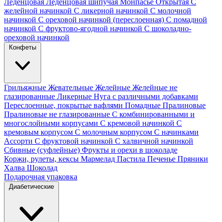
Леденцовая
Леденцовая шипучая
Монпасье
Открытая
С
желейной начинкой
С ликерной начинкой
С молочной
начинкой
С ореховой начинкой (переслоенная)
С помадной
начинкой
С фруктово-ягодной начинкой
С шоколадно-
ореховой начинкой
Конфеты
Грильяжные
Жевательные
Желейные
Желейные не
глазированные
Ликерные
Нуга с различными добавками
Переслоенные, покрытые вафлями
Помадные
Пралиновые
Пралиновые не глазированные
С комбинированными и
многослойными корпусами
С кремовой начинкой
С
кремовым корпусом
С молочным корпусом
С начинками
Ассорти
С фруктовой начинкой
С халвичной начинкой
Сбивные (суфлейные)
Фрукты и орехи в шоколаде
Коржи, рулеты, кексы
Мармелад
Пастила
Печенье
Пряники
Халва
Шоколад
Подарочная упаковка
Диабетические