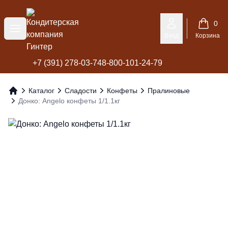
Кондитерская компания Гинтер
0
Меню
Вход
Корзина
+7 (391) 278-03-74
8-800-101-24-79
Каталог
Сладости
Конфеты
Пралиновые
Главная
Донко: Angelo конфеты 1/1.1кг