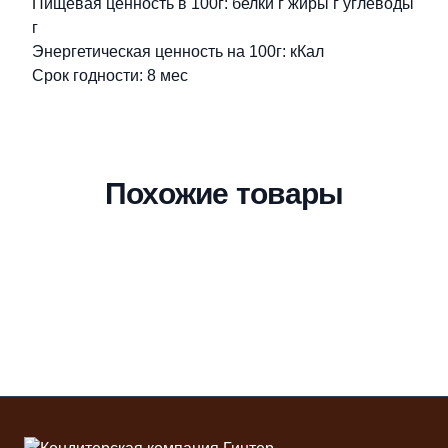
Пищевая ценность в 100г: белки г жиры г углеводы
г
Энергетическая ценность на 100г: кКал
Срок годности: 8 мес
Похожие товары
Футер