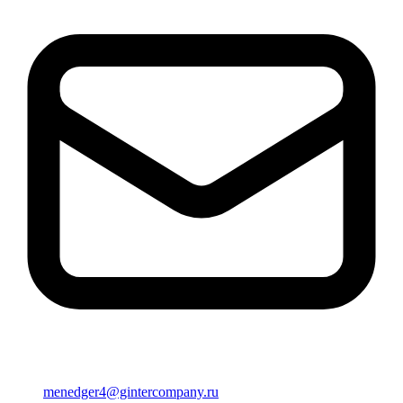
menedger4@gintercompany.ru