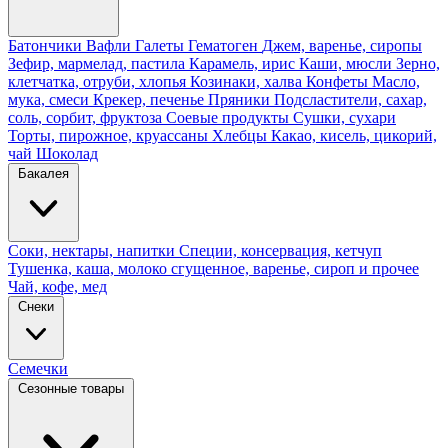
Батончики
Вафли
Галеты
Гематоген
Джем, варенье, сиропы
Зефир, мармелад, пастила
Карамель, ирис
Каши, мюсли
Зерно,
клетчатка, отруби, хлопья
Козинаки, халва
Конфеты
Масло,
мука, смеси
Крекер, печенье
Пряники
Подсластители, сахар,
соль, сорбит, фруктоза
Соевые продукты
Сушки, сухари
Торты, пирожное, круассаны
Хлебцы
Какао, кисель, цикорий,
чай
Шоколад
Бакалея
Соки, нектары, напитки
Специи, консервация, кетчуп
Тушенка, каша, молоко сгущенное, варенье, сироп и прочее
Чай, кофе, мед
Снеки
Семечки
Сезонные товары