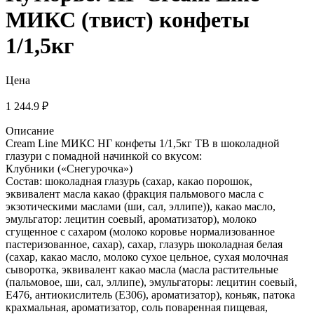
МИКС (твист) конфеты
1/1,5кг
Цена
1 244.9 ₽
Описание
Cream Line МИКС НГ конфеты 1/1,5кг ТВ в шоколадной
глазури с помадной начинкой со вкусом:
Клубники («Снегурочка»)
Состав: шоколадная глазурь (сахар, какао порошок,
эквивалент масла какао (фракция пальмового масла с
экзотическими маслами (ши, сал, эллипе)), какао масло,
эмульгатор: лецитин соевый, ароматизатор), молоко
сгущенное с сахаром (молоко коровье нормализованное
пастеризованное, сахар), сахар, глазурь шоколадная белая
(сахар, какао масло, молоко сухое цельное, сухая молочная
сыворотка, эквивалент какао масла (масла растительные
(пальмовое, ши, сал, эллипе), эмульгаторы: лецитин соевый,
Е476, антиокислитель (Е306), ароматизатор), коньяк, патока
крахмальная, ароматизатор, соль поваренная пищевая,