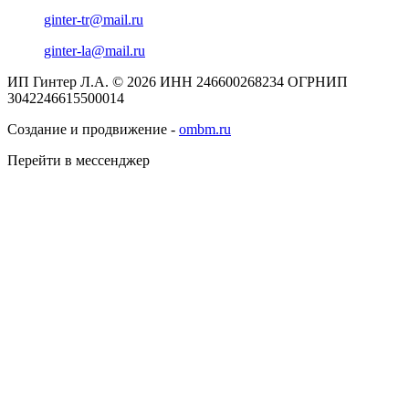
ginter-tr@mail.ru
ginter-la@mail.ru
ИП Гинтер Л.А. © 2026
ИНН 246600268234
ОГРНИП
3042246615500014
Создание и продвижение -
ombm.ru
Перейти в мессенджер