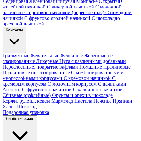
Леденцовая
Леденцовая шипучая
Монпасье
Открытая
С
желейной начинкой
С ликерной начинкой
С молочной
начинкой
С ореховой начинкой (переслоенная)
С помадной
начинкой
С фруктово-ягодной начинкой
С шоколадно-
ореховой начинкой
Конфеты
Грильяжные
Жевательные
Желейные
Желейные не
глазированные
Ликерные
Нуга с различными добавками
Переслоенные, покрытые вафлями
Помадные
Пралиновые
Пралиновые не глазированные
С комбинированными и
многослойными корпусами
С кремовой начинкой
С
кремовым корпусом
С молочным корпусом
С начинками
Ассорти
С фруктовой начинкой
С халвичной начинкой
Сбивные (суфлейные)
Фрукты и орехи в шоколаде
Коржи, рулеты, кексы
Мармелад
Пастила
Печенье
Пряники
Халва
Шоколад
Подарочная упаковка
Диабетические