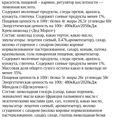
краситель пищевой – кармин, регулятор кислотности —
лимонная кислота.
Содержит молочные продукты, следы орехов, арахиса,
кунжута, глютена. Содержит соевые продукты менее 1%.
Пищевая ценность в 100г: белки 4г жиры 26,5г углеводы 60г
Энергетическая ценность на 100г: 490кКал/2050кДж
Крем-шоколад («Дед Мороз»)
Состав: шоколад (сахар, какао тертое, какао масло,
эмульгаторы: лецитин соевый, Е476,ароматизатор), сахар,
молоко сгущенное с сахаром (молоко коровье
нормализованное пастеризованное, сахар), коньяк, патока
крахмальная, соль поваренная пищевая, ароматизатор.
Содержит молочные продукты, следы орехов, арахиса,
кунжута, глютена. Содержит соевые продукты менее 1%.
Массовая доля общего сухого остатка какао в шоколаде не
менее 35%.
Пищевая ценность в 100г: белки 5г жиры 26г углеводы 58г
Энергетическая ценность на 100г: 480кКал/2020кДж
Миндаля («Щелкунчик»)
Состав: шоколадная глазурь (сахар, какао порошок,
эквивалент масла какао (фракция пальмового масла с
экзотическими маслами (ши, сал, эллипе)), какао масло,
эмульгатор: лецитин соевый, ароматизатор), молоко
сгущенное с сахаром (молоко коровье нормализованное
пастеризованное, сахар), сахар, глазурь шоколадная белая