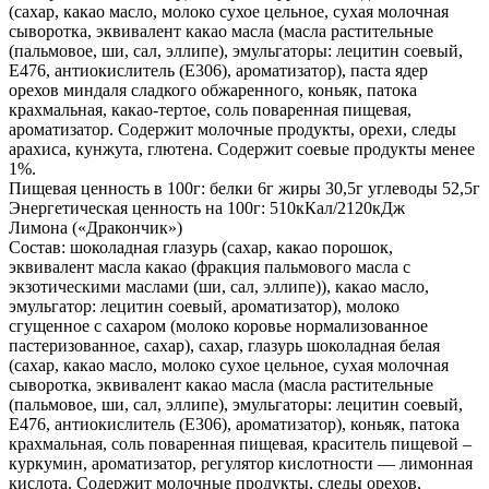
(сахар, какао масло, молоко сухое цельное, сухая молочная
сыворотка, эквивалент какао масла (масла растительные
(пальмовое, ши, сал, эллипе), эмульгаторы: лецитин соевый,
Е476, антиокислитель (Е306), ароматизатор), паста ядер
орехов миндаля сладкого обжаренного, коньяк, патока
крахмальная, какао-тертое, соль поваренная пищевая,
ароматизатор. Содержит молочные продукты, орехи, следы
арахиса, кунжута, глютена. Содержит соевые продукты менее
1%.
Пищевая ценность в 100г: белки 6г жиры 30,5г углеводы 52,5г
Энергетическая ценность на 100г: 510кКал/2120кДж
Лимона («Дракончик»)
Состав: шоколадная глазурь (сахар, какао порошок,
эквивалент масла какао (фракция пальмового масла с
экзотическими маслами (ши, сал, эллипе)), какао масло,
эмульгатор: лецитин соевый, ароматизатор), молоко
сгущенное с сахаром (молоко коровье нормализованное
пастеризованное, сахар), сахар, глазурь шоколадная белая
(сахар, какао масло, молоко сухое цельное, сухая молочная
сыворотка, эквивалент какао масла (масла растительные
(пальмовое, ши, сал, эллипе), эмульгаторы: лецитин соевый,
Е476, антиокислитель (Е306), ароматизатор), коньяк, патока
крахмальная, соль поваренная пищевая, краситель пищевой –
куркумин, ароматизатор, регулятор кислотности — лимонная
кислота. Содержит молочные продукты, следы орехов,