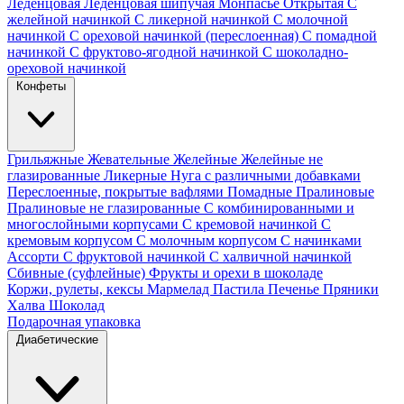
Леденцовая
Леденцовая шипучая
Монпасье
Открытая
С
желейной начинкой
С ликерной начинкой
С молочной
начинкой
С ореховой начинкой (переслоенная)
С помадной
начинкой
С фруктово-ягодной начинкой
С шоколадно-
ореховой начинкой
Конфеты
Грильяжные
Жевательные
Желейные
Желейные не
глазированные
Ликерные
Нуга с различными добавками
Переслоенные, покрытые вафлями
Помадные
Пралиновые
Пралиновые не глазированные
С комбинированными и
многослойными корпусами
С кремовой начинкой
С
кремовым корпусом
С молочным корпусом
С начинками
Ассорти
С фруктовой начинкой
С халвичной начинкой
Сбивные (суфлейные)
Фрукты и орехи в шоколаде
Коржи, рулеты, кексы
Мармелад
Пастила
Печенье
Пряники
Халва
Шоколад
Подарочная упаковка
Диабетические