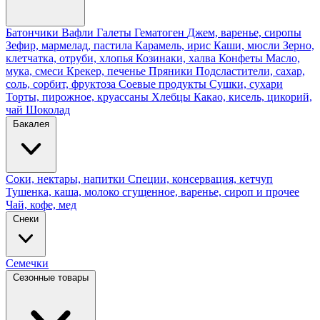
Батончики
Вафли
Галеты
Гематоген
Джем, варенье, сиропы
Зефир, мармелад, пастила
Карамель, ирис
Каши, мюсли
Зерно,
клетчатка, отруби, хлопья
Козинаки, халва
Конфеты
Масло,
мука, смеси
Крекер, печенье
Пряники
Подсластители, сахар,
соль, сорбит, фруктоза
Соевые продукты
Сушки, сухари
Торты, пирожное, круассаны
Хлебцы
Какао, кисель, цикорий,
чай
Шоколад
Бакалея
Соки, нектары, напитки
Специи, консервация, кетчуп
Тушенка, каша, молоко сгущенное, варенье, сироп и прочее
Чай, кофе, мед
Снеки
Семечки
Сезонные товары