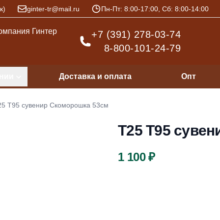
к)
ginter-tr@mail.ru
Пн-Пт: 8:00-17:00, Сб: 8:00-14:00
+7 (391) 278-03-74
8-800-101-24-79
нии
Доставка и оплата
Опт
25 Т95 сувенир Скоморошка 53см
Т25 Т95 суве
Цена
1 100 ₽
Описание