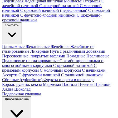
Леденцовая
Леденцовая шипучая
Монпасье
Открытая
С
желейной начинкой
С ликерной начинкой
С молочной
начинкой
С ореховой начинкой (переслоенная)
С помадной
начинкой
С фруктово-ягодной начинкой
С шоколадно-
ореховой начинкой
Конфеты
Грильяжные
Жевательные
Желейные
Желейные не
глазированные
Ликерные
Нуга с различными добавками
Переслоенные, покрытые вафлями
Помадные
Пралиновые
Пралиновые не глазированные
С комбинированными и
многослойными корпусами
С кремовой начинкой
С
кремовым корпусом
С молочным корпусом
С начинками
Ассорти
С фруктовой начинкой
С халвичной начинкой
Сбивные (суфлейные)
Фрукты и орехи в шоколаде
Коржи, рулеты, кексы
Мармелад
Пастила
Печенье
Пряники
Халва
Шоколад
Подарочная упаковка
Диабетические