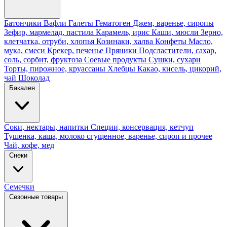
Батончики
Вафли
Галеты
Гематоген
Джем, варенье, сиропы
Зефир, мармелад, пастила
Карамель, ирис
Каши, мюсли
Зерно,
клетчатка, отруби, хлопья
Козинаки, халва
Конфеты
Масло,
мука, смеси
Крекер, печенье
Пряники
Подсластители, сахар,
соль, сорбит, фруктоза
Соевые продукты
Сушки, сухари
Торты, пирожное, круассаны
Хлебцы
Какао, кисель, цикорий,
чай
Шоколад
Бакалея
Соки, нектары, напитки
Специи, консервация, кетчуп
Тушенка, каша, молоко сгущенное, варенье, сироп и прочее
Чай, кофе, мед
Снеки
Семечки
Сезонные товары