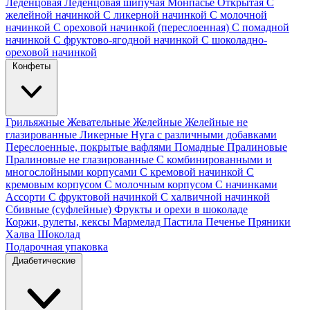
Леденцовая
Леденцовая шипучая
Монпасье
Открытая
С
желейной начинкой
С ликерной начинкой
С молочной
начинкой
С ореховой начинкой (переслоенная)
С помадной
начинкой
С фруктово-ягодной начинкой
С шоколадно-
ореховой начинкой
Конфеты
Грильяжные
Жевательные
Желейные
Желейные не
глазированные
Ликерные
Нуга с различными добавками
Переслоенные, покрытые вафлями
Помадные
Пралиновые
Пралиновые не глазированные
С комбинированными и
многослойными корпусами
С кремовой начинкой
С
кремовым корпусом
С молочным корпусом
С начинками
Ассорти
С фруктовой начинкой
С халвичной начинкой
Сбивные (суфлейные)
Фрукты и орехи в шоколаде
Коржи, рулеты, кексы
Мармелад
Пастила
Печенье
Пряники
Халва
Шоколад
Подарочная упаковка
Диабетические