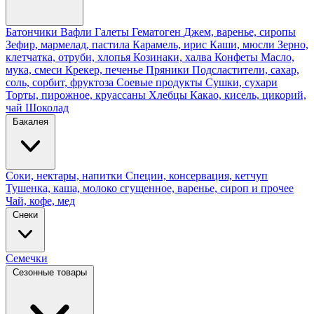
Батончики
Вафли
Галеты
Гематоген
Джем, варенье, сиропы
Зефир, мармелад, пастила
Карамель, ирис
Каши, мюсли
Зерно,
клетчатка, отруби, хлопья
Козинаки, халва
Конфеты
Масло,
мука, смеси
Крекер, печенье
Пряники
Подсластители, сахар,
соль, сорбит, фруктоза
Соевые продукты
Сушки, сухари
Торты, пирожное, круассаны
Хлебцы
Какао, кисель, цикорий,
чай
Шоколад
Бакалея
Соки, нектары, напитки
Специи, консервация, кетчуп
Тушенка, каша, молоко сгущенное, варенье, сироп и прочее
Чай, кофе, мед
Снеки
Семечки
Сезонные товары