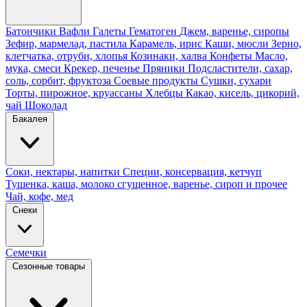
Батончики
Вафли
Галеты
Гематоген
Джем, варенье, сиропы
Зефир, мармелад, пастила
Карамель, ирис
Каши, мюсли
Зерно,
клетчатка, отруби, хлопья
Козинаки, халва
Конфеты
Масло,
мука, смеси
Крекер, печенье
Пряники
Подсластители, сахар,
соль, сорбит, фруктоза
Соевые продукты
Сушки, сухари
Торты, пирожное, круассаны
Хлебцы
Какао, кисель, цикорий,
чай
Шоколад
Бакалея
Соки, нектары, напитки
Специи, консервация, кетчуп
Тушенка, каша, молоко сгущенное, варенье, сироп и прочее
Чай, кофе, мед
Снеки
Семечки
Сезонные товары