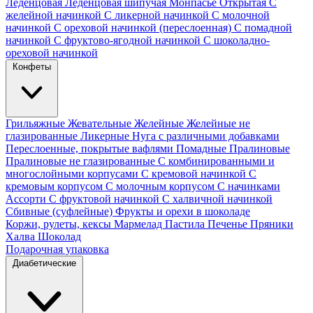
Леденцовая
Леденцовая шипучая
Монпасье
Открытая
С
желейной начинкой
С ликерной начинкой
С молочной
начинкой
С ореховой начинкой (переслоенная)
С помадной
начинкой
С фруктово-ягодной начинкой
С шоколадно-
ореховой начинкой
Конфеты
Грильяжные
Жевательные
Желейные
Желейные не
глазированные
Ликерные
Нуга с различными добавками
Переслоенные, покрытые вафлями
Помадные
Пралиновые
Пралиновые не глазированные
С комбинированными и
многослойными корпусами
С кремовой начинкой
С
кремовым корпусом
С молочным корпусом
С начинками
Ассорти
С фруктовой начинкой
С халвичной начинкой
Сбивные (суфлейные)
Фрукты и орехи в шоколаде
Коржи, рулеты, кексы
Мармелад
Пастила
Печенье
Пряники
Халва
Шоколад
Подарочная упаковка
Диабетические