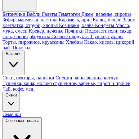
Батончики
Вафли
Галеты
Гематоген
Джем, варенье, сиропы
Зефир, мармелад, пастила
Карамель, ирис
Каши, мюсли
Зерно,
клетчатка, отруби, хлопья
Козинаки, халва
Конфеты
Масло,
мука, смеси
Крекер, печенье
Пряники
Подсластители, сахар,
соль, сорбит, фруктоза
Соевые продукты
Сушки, сухари
Торты, пирожное, круассаны
Хлебцы
Какао, кисель, цикорий,
чай
Шоколад
Бакалея
Соки, нектары, напитки
Специи, консервация, кетчуп
Тушенка, каша, молоко сгущенное, варенье, сироп и прочее
Чай, кофе, мед
Снеки
Семечки
Сезонные товары