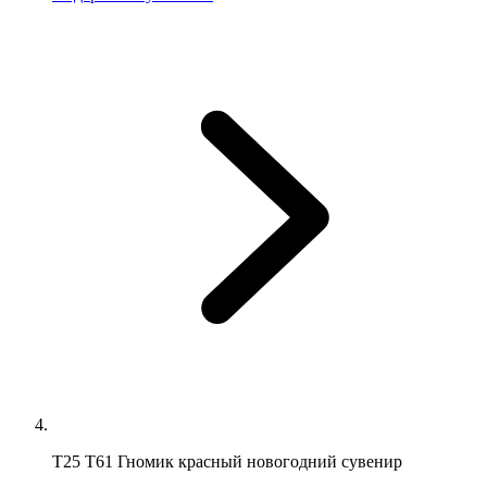
Т25 Т61 Гномик красный новогодний сувенир