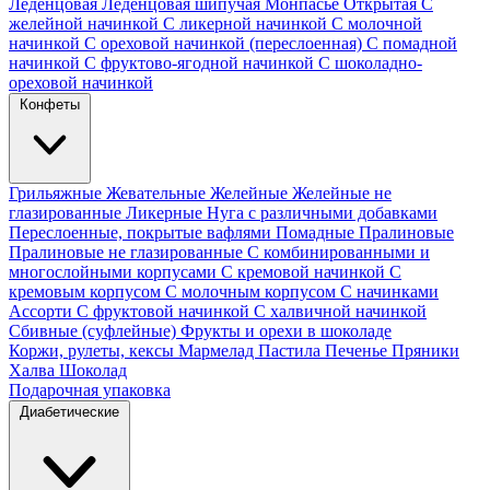
Леденцовая
Леденцовая шипучая
Монпасье
Открытая
С
желейной начинкой
С ликерной начинкой
С молочной
начинкой
С ореховой начинкой (переслоенная)
С помадной
начинкой
С фруктово-ягодной начинкой
С шоколадно-
ореховой начинкой
Конфеты
Грильяжные
Жевательные
Желейные
Желейные не
глазированные
Ликерные
Нуга с различными добавками
Переслоенные, покрытые вафлями
Помадные
Пралиновые
Пралиновые не глазированные
С комбинированными и
многослойными корпусами
С кремовой начинкой
С
кремовым корпусом
С молочным корпусом
С начинками
Ассорти
С фруктовой начинкой
С халвичной начинкой
Сбивные (суфлейные)
Фрукты и орехи в шоколаде
Коржи, рулеты, кексы
Мармелад
Пастила
Печенье
Пряники
Халва
Шоколад
Подарочная упаковка
Диабетические