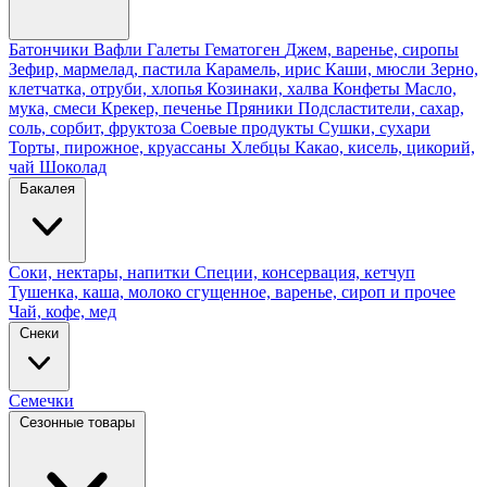
Батончики
Вафли
Галеты
Гематоген
Джем, варенье, сиропы
Зефир, мармелад, пастила
Карамель, ирис
Каши, мюсли
Зерно,
клетчатка, отруби, хлопья
Козинаки, халва
Конфеты
Масло,
мука, смеси
Крекер, печенье
Пряники
Подсластители, сахар,
соль, сорбит, фруктоза
Соевые продукты
Сушки, сухари
Торты, пирожное, круассаны
Хлебцы
Какао, кисель, цикорий,
чай
Шоколад
Бакалея
Соки, нектары, напитки
Специи, консервация, кетчуп
Тушенка, каша, молоко сгущенное, варенье, сироп и прочее
Чай, кофе, мед
Снеки
Семечки
Сезонные товары