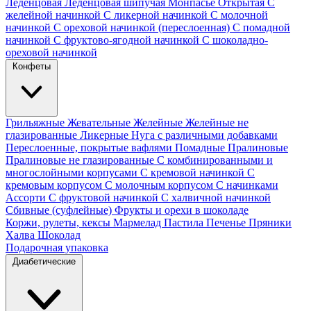
Леденцовая
Леденцовая шипучая
Монпасье
Открытая
С
желейной начинкой
С ликерной начинкой
С молочной
начинкой
С ореховой начинкой (переслоенная)
С помадной
начинкой
С фруктово-ягодной начинкой
С шоколадно-
ореховой начинкой
Конфеты
Грильяжные
Жевательные
Желейные
Желейные не
глазированные
Ликерные
Нуга с различными добавками
Переслоенные, покрытые вафлями
Помадные
Пралиновые
Пралиновые не глазированные
С комбинированными и
многослойными корпусами
С кремовой начинкой
С
кремовым корпусом
С молочным корпусом
С начинками
Ассорти
С фруктовой начинкой
С халвичной начинкой
Сбивные (суфлейные)
Фрукты и орехи в шоколаде
Коржи, рулеты, кексы
Мармелад
Пастила
Печенье
Пряники
Халва
Шоколад
Подарочная упаковка
Диабетические