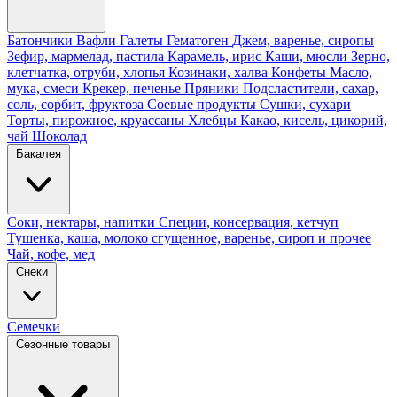
Батончики
Вафли
Галеты
Гематоген
Джем, варенье, сиропы
Зефир, мармелад, пастила
Карамель, ирис
Каши, мюсли
Зерно,
клетчатка, отруби, хлопья
Козинаки, халва
Конфеты
Масло,
мука, смеси
Крекер, печенье
Пряники
Подсластители, сахар,
соль, сорбит, фруктоза
Соевые продукты
Сушки, сухари
Торты, пирожное, круассаны
Хлебцы
Какао, кисель, цикорий,
чай
Шоколад
Бакалея
Соки, нектары, напитки
Специи, консервация, кетчуп
Тушенка, каша, молоко сгущенное, варенье, сироп и прочее
Чай, кофе, мед
Снеки
Семечки
Сезонные товары