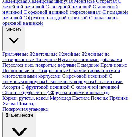
Леденцовая
Леденцовая шипучая
Монпасье
Открытая
С
желейной начинкой
С ликерной начинкой
С молочной
начинкой
С ореховой начинкой (переслоенная)
С помадной
начинкой
С фруктово-ягодной начинкой
С шоколадно-
ореховой начинкой
Конфеты
Грильяжные
Жевательные
Желейные
Желейные не
глазированные
Ликерные
Нуга с различными добавками
Переслоенные, покрытые вафлями
Помадные
Пралиновые
Пралиновые не глазированные
С комбинированными и
многослойными корпусами
С кремовой начинкой
С
кремовым корпусом
С молочным корпусом
С начинками
Ассорти
С фруктовой начинкой
С халвичной начинкой
Сбивные (суфлейные)
Фрукты и орехи в шоколаде
Коржи, рулеты, кексы
Мармелад
Пастила
Печенье
Пряники
Халва
Шоколад
Подарочная упаковка
Диабетические