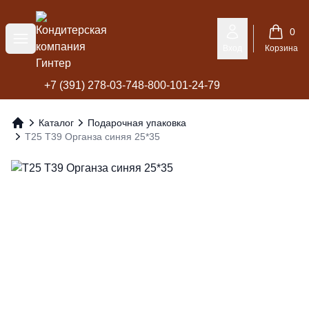
Кондитерская компания Гинтер
0
Меню
Вход
Корзина
+7 (391) 278-03-74
8-800-101-24-79
Каталог
Подарочная упаковка
Главная
Т25 Т39 Органза синяя 25*35