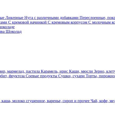
ные
Ликерные
Нуга с различными добавками
Переслоенные, по
сами
С кремовой начинкой
С кремовым корпусом
С молочным к
шоколаде
лва
Шоколад
фир, мармелад, пастила
Карамель, ирис
Каши, мюсли
Зерно, клет
рбит, фруктоза
Соевые продукты
Сушки, сухари
Торты, пирожно
 каша, молоко сгущенное, варенье, сироп и прочее
Чай, кофе, ме