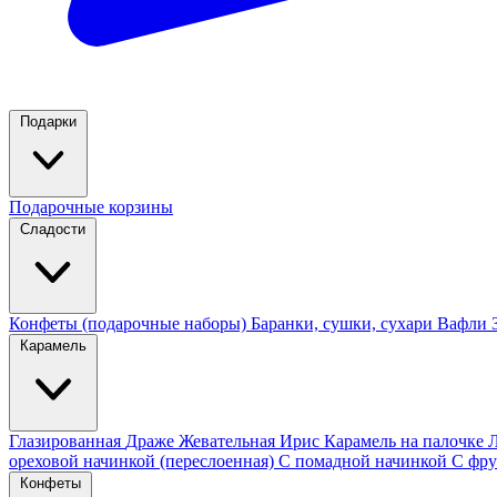
Подарки
Подарочные корзины
Сладости
Конфеты (подарочные наборы)
Баранки, сушки, сухари
Вафли
Карамель
Глазированная
Драже
Жевательная
Ирис
Карамель на палочке
ореховой начинкой (переслоенная)
С помадной начинкой
С фру
Конфеты