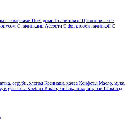
крытые вафлями
Помадные
Пралиновые
Пралиновые не
орпусом
С начинками Ассорти
С фруктовой начинкой
С
чатка, отруби, хлопья
Козинаки, халва
Конфеты
Масло, мука,
е, круассаны
Хлебцы
Какао, кисель, цикорий, чай
Шоколад
д