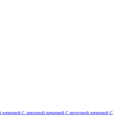
й начинкой
С ликерной начинкой
С молочной начинкой
С