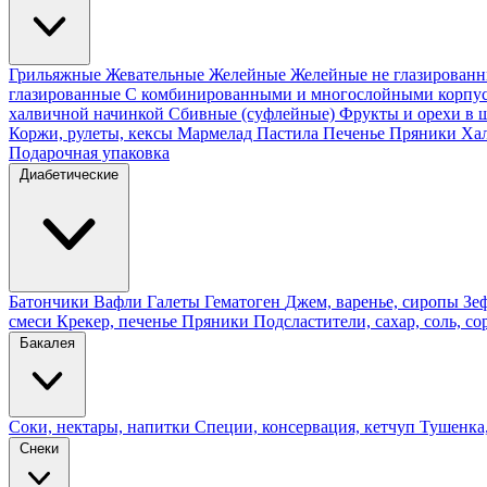
Грильяжные
Жевательные
Желейные
Желейные не глазирован
глазированные
С комбинированными и многослойными корпу
халвичной начинкой
Сбивные (суфлейные)
Фрукты и орехи в 
Коржи, рулеты, кексы
Мармелад
Пастила
Печенье
Пряники
Ха
Подарочная упаковка
Диабетические
Батончики
Вафли
Галеты
Гематоген
Джем, варенье, сиропы
Зе
смеси
Крекер, печенье
Пряники
Подсластители, сахар, соль, со
Бакалея
Соки, нектары, напитки
Специи, консервация, кетчуп
Тушенка,
Снеки