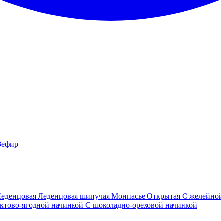
Зефир
Леденцовая
Леденцовая шипучая
Монпасье
Открытая
С желейно
ктово-ягодной начинкой
С шоколадно-ореховой начинкой