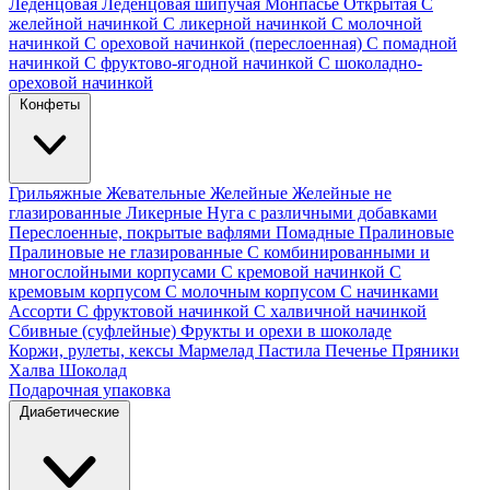
Леденцовая
Леденцовая шипучая
Монпасье
Открытая
С
желейной начинкой
С ликерной начинкой
С молочной
начинкой
С ореховой начинкой (переслоенная)
С помадной
начинкой
С фруктово-ягодной начинкой
С шоколадно-
ореховой начинкой
Конфеты
Грильяжные
Жевательные
Желейные
Желейные не
глазированные
Ликерные
Нуга с различными добавками
Переслоенные, покрытые вафлями
Помадные
Пралиновые
Пралиновые не глазированные
С комбинированными и
многослойными корпусами
С кремовой начинкой
С
кремовым корпусом
С молочным корпусом
С начинками
Ассорти
С фруктовой начинкой
С халвичной начинкой
Сбивные (суфлейные)
Фрукты и орехи в шоколаде
Коржи, рулеты, кексы
Мармелад
Пастила
Печенье
Пряники
Халва
Шоколад
Подарочная упаковка
Диабетические