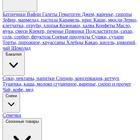
Батончики
Вафли
Галеты
Гематоген
Джем, варенье, сиропы
Зефир, мармелад, пастила
Карамель, ирис
Каши, мюсли
Зерно,
клетчатка, отруби, хлопья
Козинаки, халва
Конфеты
Масло,
мука, смеси
Крекер, печенье
Пряники
Подсластители, сахар,
соль, сорбит, фруктоза
Соевые продукты
Сушки, сухари
Торты, пирожное, круассаны
Хлебцы
Какао, кисель, цикорий,
чай
Шоколад
Бакалея
Соки, нектары, напитки
Специи, консервация, кетчуп
Тушенка, каша, молоко сгущенное, варенье, сироп и прочее
Чай, кофе, мед
Снеки
Семечки
Сезонные товары