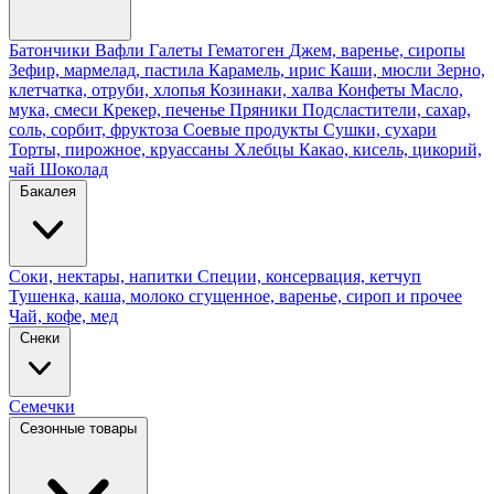
Батончики
Вафли
Галеты
Гематоген
Джем, варенье, сиропы
Зефир, мармелад, пастила
Карамель, ирис
Каши, мюсли
Зерно,
клетчатка, отруби, хлопья
Козинаки, халва
Конфеты
Масло,
мука, смеси
Крекер, печенье
Пряники
Подсластители, сахар,
соль, сорбит, фруктоза
Соевые продукты
Сушки, сухари
Торты, пирожное, круассаны
Хлебцы
Какао, кисель, цикорий,
чай
Шоколад
Бакалея
Соки, нектары, напитки
Специи, консервация, кетчуп
Тушенка, каша, молоко сгущенное, варенье, сироп и прочее
Чай, кофе, мед
Снеки
Семечки
Сезонные товары