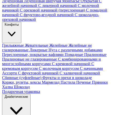
Леденцовая
Леденцовая шипучая
Монпасье
Открытая
С
желейной начинкой
С ликерной начинкой
С молочной
начинкой
С ореховой начинкой (переслоенная)
С помадной
начинкой
С фруктово-ягодной начинкой
С шоколадно-
ореховой начинкой
Конфеты
Грильяжные
Жевательные
Желейные
Желейные не
глазированные
Ликерные
Нуга с различными добавками
Переслоенные, покрытые вафлями
Помадные
Пралиновые
Пралиновые не глазированные
С комбинированными и
многослойными корпусами
С кремовой начинкой
С
кремовым корпусом
С молочным корпусом
С начинками
Ассорти
С фруктовой начинкой
С халвичной начинкой
Сбивные (суфлейные)
Фрукты и орехи в шоколаде
Коржи, рулеты, кексы
Мармелад
Пастила
Печенье
Пряники
Халва
Шоколад
Подарочная упаковка
Диабетические