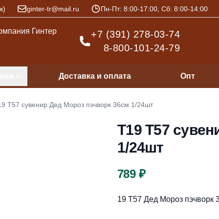
к)
ginter-tr@mail.ru
Пн-Пт: 8:00-17:00, Сб: 8:00-14:00
+7 (391) 278-03-74
8-800-101-24-79
нии
Доставка и оплата
Опт
19 Т57 сувенир Дед Мороз пэчворк 36см 1/24шт
Т19 Т57 сувен
1/24шт
Цена
789 ₽
Описание
19 Т57 Дед Мороз пэчворк 