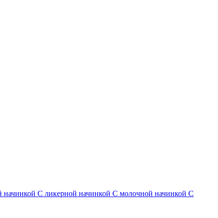
й начинкой
С ликерной начинкой
С молочной начинкой
С