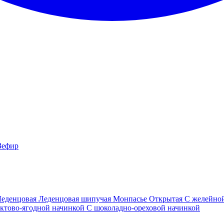
Зефир
Леденцовая
Леденцовая шипучая
Монпасье
Открытая
С желейно
ктово-ягодной начинкой
С шоколадно-ореховой начинкой