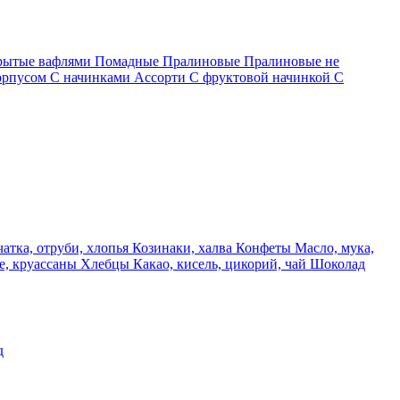
крытые вафлями
Помадные
Пралиновые
Пралиновые не
орпусом
С начинками Ассорти
С фруктовой начинкой
С
чатка, отруби, хлопья
Козинаки, халва
Конфеты
Масло, мука,
е, круассаны
Хлебцы
Какао, кисель, цикорий, чай
Шоколад
д