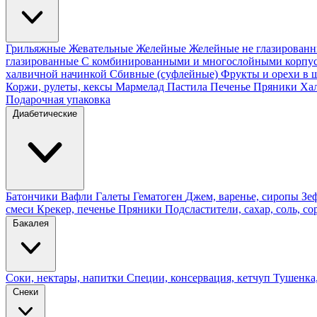
Грильяжные
Жевательные
Желейные
Желейные не глазирован
глазированные
С комбинированными и многослойными корпу
халвичной начинкой
Сбивные (суфлейные)
Фрукты и орехи в 
Коржи, рулеты, кексы
Мармелад
Пастила
Печенье
Пряники
Ха
Подарочная упаковка
Диабетические
Батончики
Вафли
Галеты
Гематоген
Джем, варенье, сиропы
Зе
смеси
Крекер, печенье
Пряники
Подсластители, сахар, соль, со
Бакалея
Соки, нектары, напитки
Специи, консервация, кетчуп
Тушенка,
Снеки