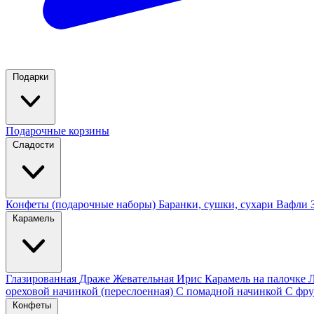
Подарки
Подарочные корзины
Сладости
Конфеты (подарочные наборы)
Баранки, сушки, сухари
Вафли
Карамель
Глазированная
Драже
Жевательная
Ирис
Карамель на палочке
ореховой начинкой (переслоенная)
С помадной начинкой
С фру
Конфеты