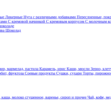
ные
Ликерные
Нуга с различными добавками
Переслоенные, по
сами
С кремовой начинкой
С кремовым корпусом
С молочным к
шоколаде
лва
Шоколад
фир, мармелад, пастила
Карамель, ирис
Каши, мюсли
Зерно, клет
рбит, фруктоза
Соевые продукты
Сушки, сухари
Торты, пирожно
 каша, молоко сгущенное, варенье, сироп и прочее
Чай, кофе, ме