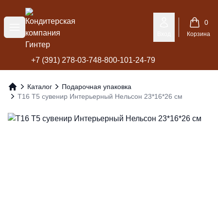
Кондитерская компания Гинтер
0
Меню
Вход
Корзина
+7 (391) 278-03-74
8-800-101-24-79
Каталог
Подарочная упаковка
Главная
Т16 Т5 сувенир Интерьерный Нельсон 23*16*26 см