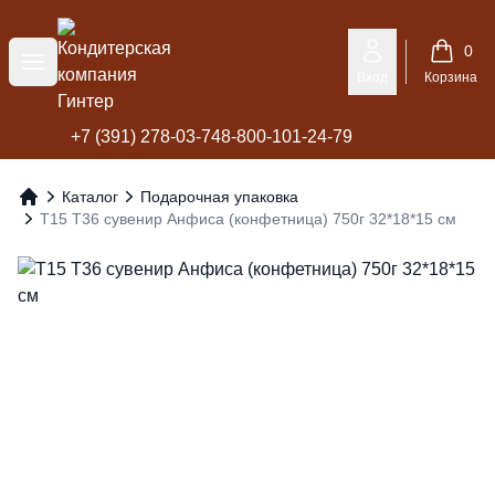
Кондитерская компания Гинтер
0
Меню
Вход
Корзина
+7 (391) 278-03-74
8-800-101-24-79
Каталог
Подарочная упаковка
Главная
Т15 Т36 сувенир Анфиса (конфетница) 750г 32*18*15 см