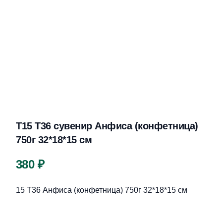
Т15 Т36 сувенир Анфиса (конфетница)
750г 32*18*15 см
Цена
380 ₽
Описание
15 Т36 Анфиса (конфетница) 750г 32*18*15 см