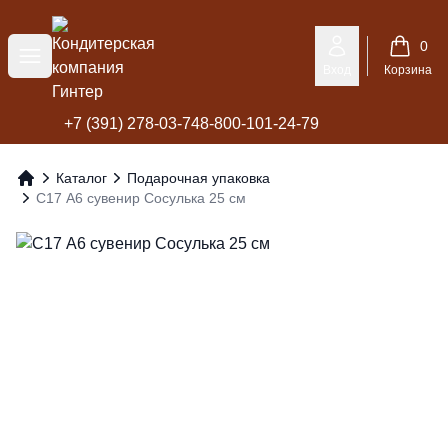
Кондитерская компания Гинтер
0
Меню
Вход
Корзина
+7 (391) 278-03-74
8-800-101-24-79
Каталог
Подарочная упаковка
Главная
С17 А6 сувенир Сосулька 25 см