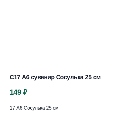
С17 А6 сувенир Сосулька 25 см
Цена
149 ₽
Описание
17 А6 Сосулька 25 см