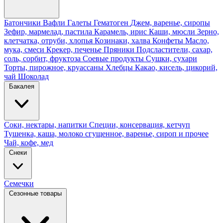
Батончики
Вафли
Галеты
Гематоген
Джем, варенье, сиропы
Зефир, мармелад, пастила
Карамель, ирис
Каши, мюсли
Зерно,
клетчатка, отруби, хлопья
Козинаки, халва
Конфеты
Масло,
мука, смеси
Крекер, печенье
Пряники
Подсластители, сахар,
соль, сорбит, фруктоза
Соевые продукты
Сушки, сухари
Торты, пирожное, круассаны
Хлебцы
Какао, кисель, цикорий,
чай
Шоколад
Бакалея
Соки, нектары, напитки
Специи, консервация, кетчуп
Тушенка, каша, молоко сгущенное, варенье, сироп и прочее
Чай, кофе, мед
Снеки
Семечки
Сезонные товары