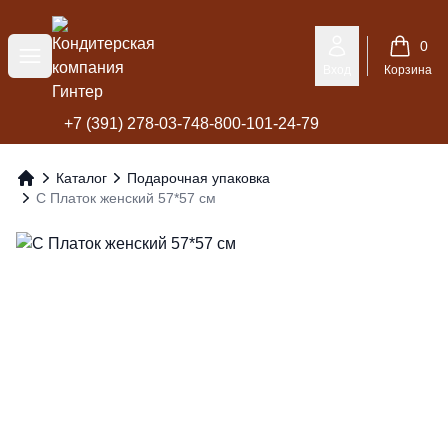
Кондитерская компания Гинтер
0
Меню
Вход
Корзина
+7 (391) 278-03-74
8-800-101-24-79
Каталог
Подарочная упаковка
Главная
С Платок женский 57*57 см