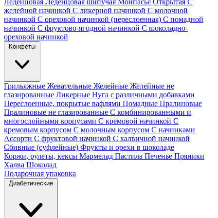
Леденцовая
Леденцовая шипучая
Монпасье
Открытая
С
желейной начинкой
С ликерной начинкой
С молочной
начинкой
С ореховой начинкой (переслоенная)
С помадной
начинкой
С фруктово-ягодной начинкой
С шоколадно-
ореховой начинкой
Конфеты
Грильяжные
Жевательные
Желейные
Желейные не
глазированные
Ликерные
Нуга с различными добавками
Переслоенные, покрытые вафлями
Помадные
Пралиновые
Пралиновые не глазированные
С комбинированными и
многослойными корпусами
С кремовой начинкой
С
кремовым корпусом
С молочным корпусом
С начинками
Ассорти
С фруктовой начинкой
С халвичной начинкой
Сбивные (суфлейные)
Фрукты и орехи в шоколаде
Коржи, рулеты, кексы
Мармелад
Пастила
Печенье
Пряники
Халва
Шоколад
Подарочная упаковка
Диабетические