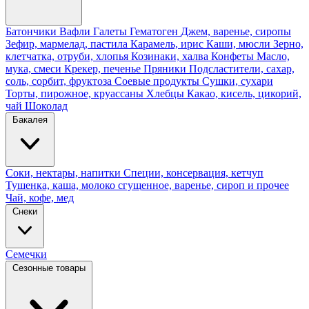
Батончики
Вафли
Галеты
Гематоген
Джем, варенье, сиропы
Зефир, мармелад, пастила
Карамель, ирис
Каши, мюсли
Зерно,
клетчатка, отруби, хлопья
Козинаки, халва
Конфеты
Масло,
мука, смеси
Крекер, печенье
Пряники
Подсластители, сахар,
соль, сорбит, фруктоза
Соевые продукты
Сушки, сухари
Торты, пирожное, круассаны
Хлебцы
Какао, кисель, цикорий,
чай
Шоколад
Бакалея
Соки, нектары, напитки
Специи, консервация, кетчуп
Тушенка, каша, молоко сгущенное, варенье, сироп и прочее
Чай, кофе, мед
Снеки
Семечки
Сезонные товары