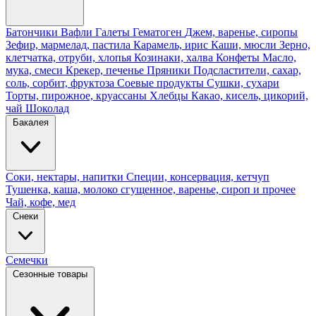
Батончики
Вафли
Галеты
Гематоген
Джем, варенье, сиропы
Зефир, мармелад, пастила
Карамель, ирис
Каши, мюсли
Зерно,
клетчатка, отруби, хлопья
Козинаки, халва
Конфеты
Масло,
мука, смеси
Крекер, печенье
Пряники
Подсластители, сахар,
соль, сорбит, фруктоза
Соевые продукты
Сушки, сухари
Торты, пирожное, круассаны
Хлебцы
Какао, кисель, цикорий,
чай
Шоколад
Бакалея
Соки, нектары, напитки
Специи, консервация, кетчуп
Тушенка, каша, молоко сгущенное, варенье, сироп и прочее
Чай, кофе, мед
Снеки
Семечки
Сезонные товары