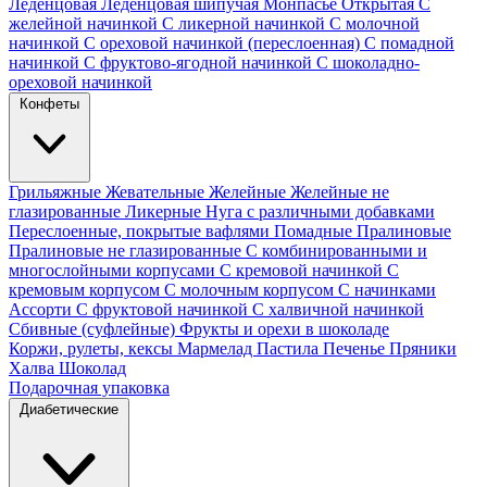
Леденцовая
Леденцовая шипучая
Монпасье
Открытая
С
желейной начинкой
С ликерной начинкой
С молочной
начинкой
С ореховой начинкой (переслоенная)
С помадной
начинкой
С фруктово-ягодной начинкой
С шоколадно-
ореховой начинкой
Конфеты
Грильяжные
Жевательные
Желейные
Желейные не
глазированные
Ликерные
Нуга с различными добавками
Переслоенные, покрытые вафлями
Помадные
Пралиновые
Пралиновые не глазированные
С комбинированными и
многослойными корпусами
С кремовой начинкой
С
кремовым корпусом
С молочным корпусом
С начинками
Ассорти
С фруктовой начинкой
С халвичной начинкой
Сбивные (суфлейные)
Фрукты и орехи в шоколаде
Коржи, рулеты, кексы
Мармелад
Пастила
Печенье
Пряники
Халва
Шоколад
Подарочная упаковка
Диабетические