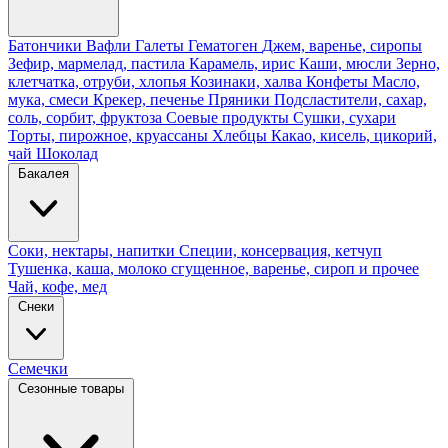
Батончики
Вафли
Галеты
Гематоген
Джем, варенье, сиропы
Зефир, мармелад, пастила
Карамель, ирис
Каши, мюсли
Зерно,
клетчатка, отруби, хлопья
Козинаки, халва
Конфеты
Масло,
мука, смеси
Крекер, печенье
Пряники
Подсластители, сахар,
соль, сорбит, фруктоза
Соевые продукты
Сушки, сухари
Торты, пирожное, круассаны
Хлебцы
Какао, кисель, цикорий,
чай
Шоколад
Бакалея
Соки, нектары, напитки
Специи, консервация, кетчуп
Тушенка, каша, молоко сгущенное, варенье, сироп и прочее
Чай, кофе, мед
Снеки
Семечки
Сезонные товары