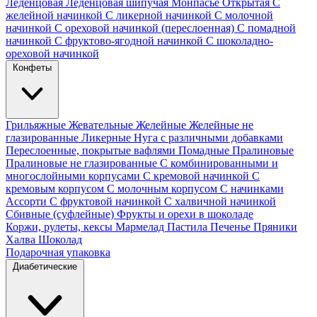
Леденцовая
Леденцовая шипучая
Монпасье
Открытая
С
желейной начинкой
С ликерной начинкой
С молочной
начинкой
С ореховой начинкой (переслоенная)
С помадной
начинкой
С фруктово-ягодной начинкой
С шоколадно-
ореховой начинкой
Конфеты
Грильяжные
Жевательные
Желейные
Желейные не
глазированные
Ликерные
Нуга с различными добавками
Переслоенные, покрытые вафлями
Помадные
Пралиновые
Пралиновые не глазированные
С комбинированными и
многослойными корпусами
С кремовой начинкой
С
кремовым корпусом
С молочным корпусом
С начинками
Ассорти
С фруктовой начинкой
С халвичной начинкой
Сбивные (суфлейные)
Фрукты и орехи в шоколаде
Коржи, рулеты, кексы
Мармелад
Пастила
Печенье
Пряники
Халва
Шоколад
Подарочная упаковка
Диабетические