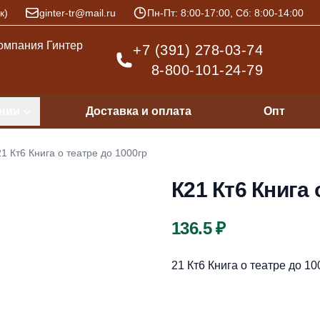
к)
ginter-tr@mail.ru
Пн-Пт: 8:00-17:00, Сб: 8:00-14:00
+7 (391) 278-03-74
8-800-101-24-79
нии
Доставка и оплата
Опт
1 Кт6 Книга о театре до 1000гр
К21 Кт6 Книга 
Цена
136.5 ₽
Описание
21 Кт6 Книга о театре до 10