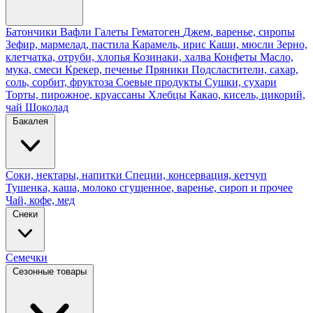
Батончики
Вафли
Галеты
Гематоген
Джем, варенье, сиропы
Зефир, мармелад, пастила
Карамель, ирис
Каши, мюсли
Зерно,
клетчатка, отруби, хлопья
Козинаки, халва
Конфеты
Масло,
мука, смеси
Крекер, печенье
Пряники
Подсластители, сахар,
соль, сорбит, фруктоза
Соевые продукты
Сушки, сухари
Торты, пирожное, круассаны
Хлебцы
Какао, кисель, цикорий,
чай
Шоколад
Бакалея
Соки, нектары, напитки
Специи, консервация, кетчуп
Тушенка, каша, молоко сгущенное, варенье, сироп и прочее
Чай, кофе, мед
Снеки
Семечки
Сезонные товары