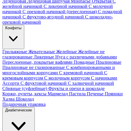
Леденцовая
Леденцовая шипучая
Монпасье
Открытая
С
желейной начинкой
С ликерной начинкой
С молочной
начинкой
С ореховой начинкой (переслоенная)
С помадной
начинкой
С фруктово-ягодной начинкой
С шоколадно-
ореховой начинкой
Конфеты
Грильяжные
Жевательные
Желейные
Желейные не
глазированные
Ликерные
Нуга с различными добавками
Переслоенные, покрытые вафлями
Помадные
Пралиновые
Пралиновые не глазированные
С комбинированными и
многослойными корпусами
С кремовой начинкой
С
кремовым корпусом
С молочным корпусом
С начинками
Ассорти
С фруктовой начинкой
С халвичной начинкой
Сбивные (суфлейные)
Фрукты и орехи в шоколаде
Коржи, рулеты, кексы
Мармелад
Пастила
Печенье
Пряники
Халва
Шоколад
Подарочная упаковка
Диабетические