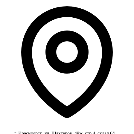
г. Красноярск, ул. Шахтеров, 49ж, стр 4, склад 6/1