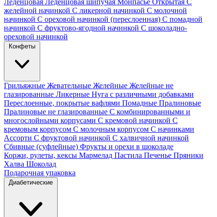
Леденцовая
Леденцовая шипучая
Монпасье
Открытая
С
желейной начинкой
С ликерной начинкой
С молочной
начинкой
С ореховой начинкой (переслоенная)
С помадной
начинкой
С фруктово-ягодной начинкой
С шоколадно-
ореховой начинкой
Конфеты
Грильяжные
Жевательные
Желейные
Желейные не
глазированные
Ликерные
Нуга с различными добавками
Переслоенные, покрытые вафлями
Помадные
Пралиновые
Пралиновые не глазированные
С комбинированными и
многослойными корпусами
С кремовой начинкой
С
кремовым корпусом
С молочным корпусом
С начинками
Ассорти
С фруктовой начинкой
С халвичной начинкой
Сбивные (суфлейные)
Фрукты и орехи в шоколаде
Коржи, рулеты, кексы
Мармелад
Пастила
Печенье
Пряники
Халва
Шоколад
Подарочная упаковка
Диабетические