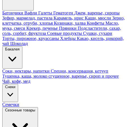
Батончики
Вафли
Галеты
Гематоген
Джем, варенье, сиропы
Зефир, мармелад, пастила
Карамель, ирис
Каши, мюсли
Зерно,
клетчатка, отруби, хлопья
Козинаки, халва
Конфеты
Масло,
мука, смеси
Крекер, печенье
Пряники
Подсластители, сахар,
соль, сорбит, фруктоза
Соевые продукты
Сушки, сухари
Торты, пирожное, круассаны
Хлебцы
Какао, кисель, цикорий,
чай
Шоколад
Бакалея
Соки, нектары, напитки
Специи, консервация, кетчуп
Тушенка, каша, молоко сгущенное, варенье, сироп и прочее
Чай, кофе, мед
Снеки
Семечки
Сезонные товары