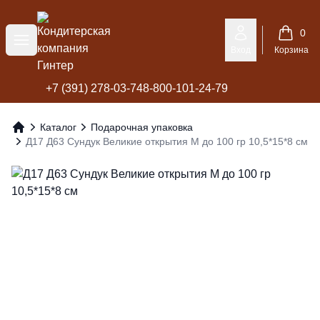
Кондитерская компания Гинтер
0
Меню
Вход
Корзина
+7 (391) 278-03-74
8-800-101-24-79
Каталог
Подарочная упаковка
Главная
Д17 Д63 Сундук Великие открытия М до 100 гр 10,5*15*8 см