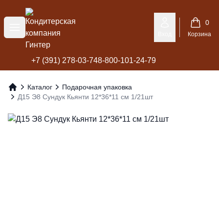
Кондитерская компания Гинтер
0
Меню
Вход
Корзина
+7 (391) 278-03-74
8-800-101-24-79
Каталог
Подарочная упаковка
Главная
Д15 Э8 Сундук Кьянти 12*36*11 см 1/21шт