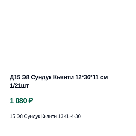
Д15 Э8 Сундук Кьянти 12*36*11 см
1/21шт
Цена
1 080 ₽
Описание
15 Э8 Сундук Кьянти 13KL-4-30