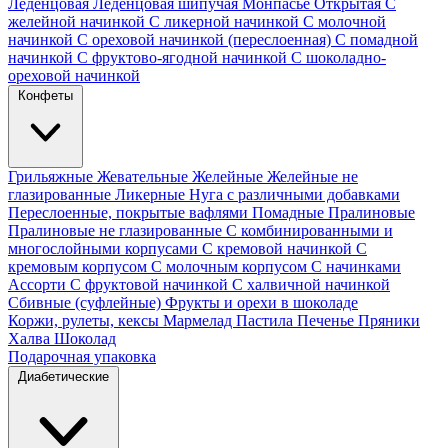
Леденцовая
Леденцовая шипучая
Монпасье
Открытая
С
желейной начинкой
С ликерной начинкой
С молочной
начинкой
С ореховой начинкой (переслоенная)
С помадной
начинкой
С фруктово-ягодной начинкой
С шоколадно-
ореховой начинкой
Конфеты
Грильяжные
Жевательные
Желейные
Желейные не
глазированные
Ликерные
Нуга с различными добавками
Переслоенные, покрытые вафлями
Помадные
Пралиновые
Пралиновые не глазированные
С комбинированными и
многослойными корпусами
С кремовой начинкой
С
кремовым корпусом
С молочным корпусом
С начинками
Ассорти
С фруктовой начинкой
С халвичной начинкой
Сбивные (суфлейные)
Фрукты и орехи в шоколаде
Коржи, рулеты, кексы
Мармелад
Пастила
Печенье
Пряники
Халва
Шоколад
Подарочная упаковка
Диабетические