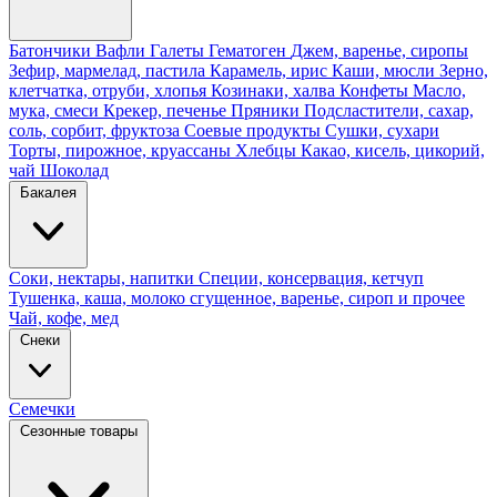
Батончики
Вафли
Галеты
Гематоген
Джем, варенье, сиропы
Зефир, мармелад, пастила
Карамель, ирис
Каши, мюсли
Зерно,
клетчатка, отруби, хлопья
Козинаки, халва
Конфеты
Масло,
мука, смеси
Крекер, печенье
Пряники
Подсластители, сахар,
соль, сорбит, фруктоза
Соевые продукты
Сушки, сухари
Торты, пирожное, круассаны
Хлебцы
Какао, кисель, цикорий,
чай
Шоколад
Бакалея
Соки, нектары, напитки
Специи, консервация, кетчуп
Тушенка, каша, молоко сгущенное, варенье, сироп и прочее
Чай, кофе, мед
Снеки
Семечки
Сезонные товары