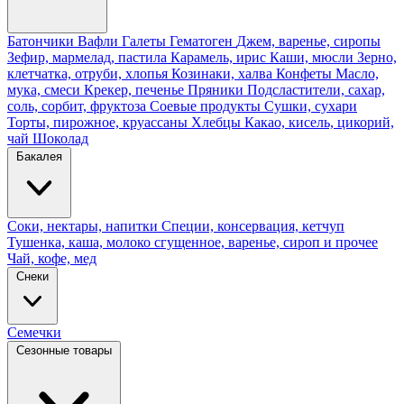
Батончики
Вафли
Галеты
Гематоген
Джем, варенье, сиропы
Зефир, мармелад, пастила
Карамель, ирис
Каши, мюсли
Зерно,
клетчатка, отруби, хлопья
Козинаки, халва
Конфеты
Масло,
мука, смеси
Крекер, печенье
Пряники
Подсластители, сахар,
соль, сорбит, фруктоза
Соевые продукты
Сушки, сухари
Торты, пирожное, круассаны
Хлебцы
Какао, кисель, цикорий,
чай
Шоколад
Бакалея
Соки, нектары, напитки
Специи, консервация, кетчуп
Тушенка, каша, молоко сгущенное, варенье, сироп и прочее
Чай, кофе, мед
Снеки
Семечки
Сезонные товары