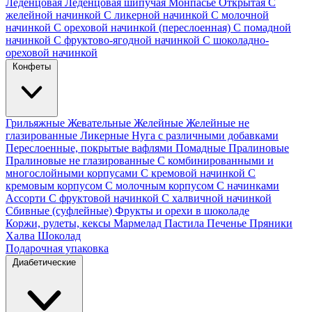
Леденцовая
Леденцовая шипучая
Монпасье
Открытая
С
желейной начинкой
С ликерной начинкой
С молочной
начинкой
С ореховой начинкой (переслоенная)
С помадной
начинкой
С фруктово-ягодной начинкой
С шоколадно-
ореховой начинкой
Конфеты
Грильяжные
Жевательные
Желейные
Желейные не
глазированные
Ликерные
Нуга с различными добавками
Переслоенные, покрытые вафлями
Помадные
Пралиновые
Пралиновые не глазированные
С комбинированными и
многослойными корпусами
С кремовой начинкой
С
кремовым корпусом
С молочным корпусом
С начинками
Ассорти
С фруктовой начинкой
С халвичной начинкой
Сбивные (суфлейные)
Фрукты и орехи в шоколаде
Коржи, рулеты, кексы
Мармелад
Пастила
Печенье
Пряники
Халва
Шоколад
Подарочная упаковка
Диабетические