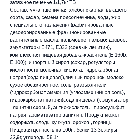
затяжное печенье 1/1,7кг ТВ
Состав: мука пшеничная хлебопекарная высшего
сорта, сахар, семена подсолнечника, вода, жир
специального назначения(рафинированные
дезодорированные фракционированные
растительные масла: пальмовое, пальмоядровое,
эмульгаторы Е471, Е322 (соевый лецитин),
комплексная пищевая добавка-краситель (Е 160b,
Е 100)), инвертный сироп (сахар, регуляторы
кислотности молочная кислота, гидрокарбонат
натрия(сода пищевая)),яичный порошок, молоко
сухое обезжиренное, соль, разрыхлители
(гидрокарбонат аммония (углеаммонийная соль),
гидрокарбонат натрия(сода пищевая)), эмульгатор
- лецитин соевый, антиокислитель - пиросульфит
натрия, ароматизатор ванилин. Продукт может
содержать следы кунжута, орехов , горчицы.
Пищевая ценность на 100г : белки 13,3г, жиры
22,9г, углеводы 58,1г