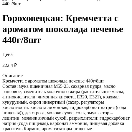
Гороховецкая: Кремчетта с
ароматом шоколада печенье
440г/8шт
Цена
222.4 ₽
Описание
Кремчетта с ароматом шоколада печенье 440г/8шт
Состав: мука пшеничная М55-23, сахарная пудра, масло
рапсовое, заменитель молочного жира (растительные масла,
антиокислители: лимонная кислота, Е320, Е321), крахмал
кукурузный, сироп инвертный (сахар, регуляторы
кислотности: кислота лимонная, гидрокарбонат натрия (сода
пищевая)), декстроза, молоко сухое, соль, эмульгатор –
лецитин, меланж яичный сухой, разрыхлители: гидрокарбонат
натрия (сода пищевая), карбонат аммония, пищевая добавка
краситель Кармин, ароматизаторы пищевые.