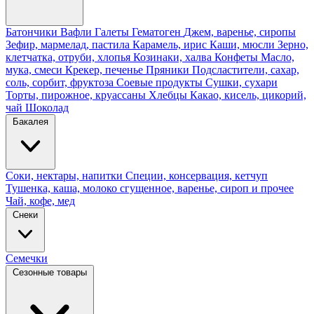
Батончики
Вафли
Галеты
Гематоген
Джем, варенье, сиропы
Зефир, мармелад, пастила
Карамель, ирис
Каши, мюсли
Зерно,
клетчатка, отруби, хлопья
Козинаки, халва
Конфеты
Масло,
мука, смеси
Крекер, печенье
Пряники
Подсластители, сахар,
соль, сорбит, фруктоза
Соевые продукты
Сушки, сухари
Торты, пирожное, круассаны
Хлебцы
Какао, кисель, цикорий,
чай
Шоколад
Бакалея
Соки, нектары, напитки
Специи, консервация, кетчуп
Тушенка, каша, молоко сгущенное, варенье, сироп и прочее
Чай, кофе, мед
Снеки
Семечки
Сезонные товары