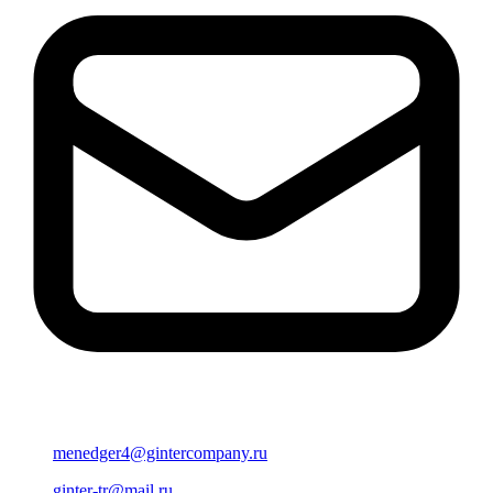
menedger4@gintercompany.ru
ginter-tr@mail.ru