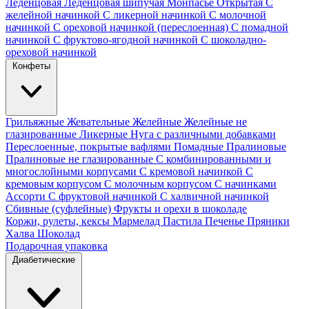
Леденцовая
Леденцовая шипучая
Монпасье
Открытая
С
желейной начинкой
С ликерной начинкой
С молочной
начинкой
С ореховой начинкой (переслоенная)
С помадной
начинкой
С фруктово-ягодной начинкой
С шоколадно-
ореховой начинкой
Конфеты
Грильяжные
Жевательные
Желейные
Желейные не
глазированные
Ликерные
Нуга с различными добавками
Переслоенные, покрытые вафлями
Помадные
Пралиновые
Пралиновые не глазированные
С комбинированными и
многослойными корпусами
С кремовой начинкой
С
кремовым корпусом
С молочным корпусом
С начинками
Ассорти
С фруктовой начинкой
С халвичной начинкой
Сбивные (суфлейные)
Фрукты и орехи в шоколаде
Коржи, рулеты, кексы
Мармелад
Пастила
Печенье
Пряники
Халва
Шоколад
Подарочная упаковка
Диабетические