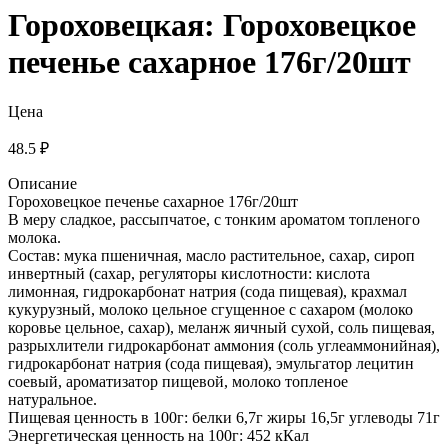
Гороховецкая: Гороховецкое
печенье сахарное 176г/20шт
Цена
48.5 ₽
Описание
Гороховецкое печенье сахарное 176г/20шт
В меру сладкое, рассыпчатое, с тонким ароматом топленого
молока.
Состав: мука пшеничная, масло растительное, сахар, сироп
инвертный (сахар, регуляторы кислотности: кислота
лимонная, гидрокарбонат натрия (сода пищевая), крахмал
кукурузный, молоко цельное сгущенное с сахаром (молоко
коровье цельное, сахар), меланж яичный сухой, соль пищевая,
разрыхлители гидрокарбонат аммония (соль углеаммонийная),
гидрокарбонат натрия (сода пищевая), эмульгатор лецитин
соевый, ароматизатор пищевой, молоко топленое
натуральное.
Пищевая ценность в 100г: белки 6,7г жиры 16,5г углеводы 71г
Энергетическая ценность на 100г: 452 кКал