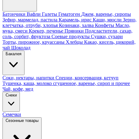
Батончики
Вафли
Галеты
Гематоген
Джем, варенье, сиропы
Зефир, мармелад, пастила
Карамель, ирис
Каши, мюсли
Зерно,
клетчатка, отруби, хлопья
Козинаки, халва
Конфеты
Масло,
мука, смеси
Крекер, печенье
Пряники
Подсластители, сахар,
соль, сорбит, фруктоза
Соевые продукты
Сушки, сухари
Торты, пирожное, круассаны
Хлебцы
Какао, кисель, цикорий,
чай
Шоколад
Бакалея
Соки, нектары, напитки
Специи, консервация, кетчуп
Тушенка, каша, молоко сгущенное, варенье, сироп и прочее
Чай, кофе, мед
Снеки
Семечки
Сезонные товары