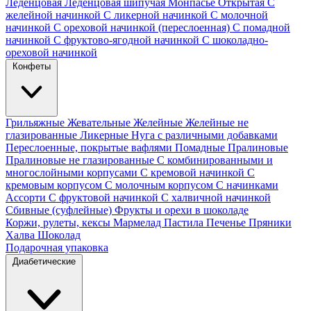
Леденцовая
Леденцовая шипучая
Монпасье
Открытая
С
желейной начинкой
С ликерной начинкой
С молочной
начинкой
С ореховой начинкой (переслоенная)
С помадной
начинкой
С фруктово-ягодной начинкой
С шоколадно-
ореховой начинкой
Конфеты
Грильяжные
Жевательные
Желейные
Желейные не
глазированные
Ликерные
Нуга с различными добавками
Переслоенные, покрытые вафлями
Помадные
Пралиновые
Пралиновые не глазированные
С комбинированными и
многослойными корпусами
С кремовой начинкой
С
кремовым корпусом
С молочным корпусом
С начинками
Ассорти
С фруктовой начинкой
С халвичной начинкой
Сбивные (суфлейные)
Фрукты и орехи в шоколаде
Коржи, рулеты, кексы
Мармелад
Пастила
Печенье
Пряники
Халва
Шоколад
Подарочная упаковка
Диабетические