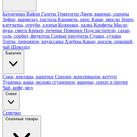
Батончики
Вафли
Галеты
Гематоген
Джем, варенье, сиропы
Зефир, мармелад, пастила
Карамель, ирис
Каши, мюсли
Зерно,
клетчатка, отруби, хлопья
Козинаки, халва
Конфеты
Масло,
мука, смеси
Крекер, печенье
Пряники
Подсластители, сахар,
соль, сорбит, фруктоза
Соевые продукты
Сушки, сухари
Торты, пирожное, круассаны
Хлебцы
Какао, кисель, цикорий,
чай
Шоколад
Бакалея
Соки, нектары, напитки
Специи, консервация, кетчуп
Тушенка, каша, молоко сгущенное, варенье, сироп и прочее
Чай, кофе, мед
Снеки
Семечки
Сезонные товары