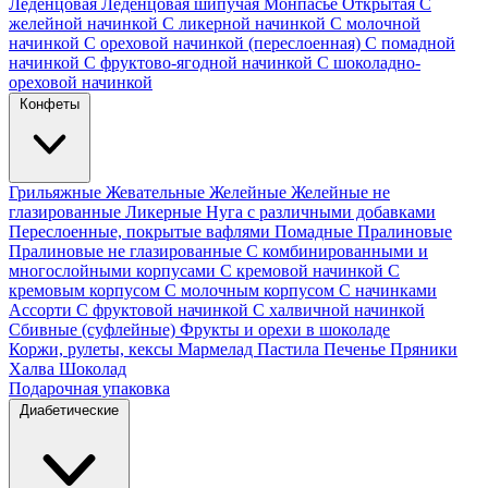
Леденцовая
Леденцовая шипучая
Монпасье
Открытая
С
желейной начинкой
С ликерной начинкой
С молочной
начинкой
С ореховой начинкой (переслоенная)
С помадной
начинкой
С фруктово-ягодной начинкой
С шоколадно-
ореховой начинкой
Конфеты
Грильяжные
Жевательные
Желейные
Желейные не
глазированные
Ликерные
Нуга с различными добавками
Переслоенные, покрытые вафлями
Помадные
Пралиновые
Пралиновые не глазированные
С комбинированными и
многослойными корпусами
С кремовой начинкой
С
кремовым корпусом
С молочным корпусом
С начинками
Ассорти
С фруктовой начинкой
С халвичной начинкой
Сбивные (суфлейные)
Фрукты и орехи в шоколаде
Коржи, рулеты, кексы
Мармелад
Пастила
Печенье
Пряники
Халва
Шоколад
Подарочная упаковка
Диабетические