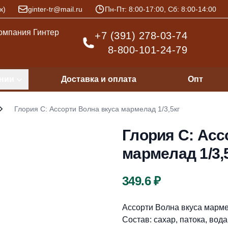
к)
ginter-tr@mail.ru
Пн-Пт: 8:00-17:00, Сб: 8:00-14:00
+7 (391) 278-03-74
8-800-101-24-79
нии
Доставка и оплата
Опт
Глория С: Ассорти Волна вкуса мармелад 1/3,5кг
Глория С: Асс
мармелад 1/3,
Цена
349.6 ₽
Описание
Ассорти Волна вкуса мармел
Состав: сахар, патока, вод