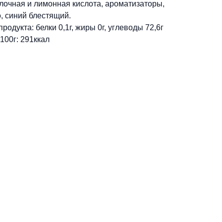
лочная и лимонная кислота, ароматизаторы,
о, синий блестящий.
одукта: белки 0,1г, жиры 0г, углеводы 72,6г
100г: 291ккал