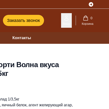
Telegram
0
Заказать звонок
Вход
Корзина
Контакты
орти Волна вкуса
5кг
ад 1/3,5кг
а, яичный белок, агент желирующий агар,