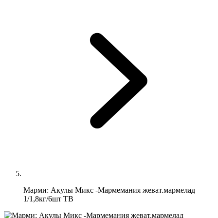
Марми: Акулы Микс -Мармемания жеват.мармелад
1/1,8кг/6шт ТВ