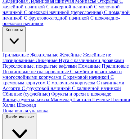
Леденцовая
Леденцовая шипучая
Монпасье
Открытая
С
желейной начинкой
С ликерной начинкой
С молочной
начинкой
С ореховой начинкой (переслоенная)
С помадной
начинкой
С фруктово-ягодной начинкой
С шоколадно-
ореховой начинкой
Конфеты
Грильяжные
Жевательные
Желейные
Желейные не
глазированные
Ликерные
Нуга с различными добавками
Переслоенные, покрытые вафлями
Помадные
Пралиновые
Пралиновые не глазированные
С комбинированными и
многослойными корпусами
С кремовой начинкой
С
кремовым корпусом
С молочным корпусом
С начинками
Ассорти
С фруктовой начинкой
С халвичной начинкой
Сбивные (суфлейные)
Фрукты и орехи в шоколаде
Коржи, рулеты, кексы
Мармелад
Пастила
Печенье
Пряники
Халва
Шоколад
Подарочная упаковка
Диабетические