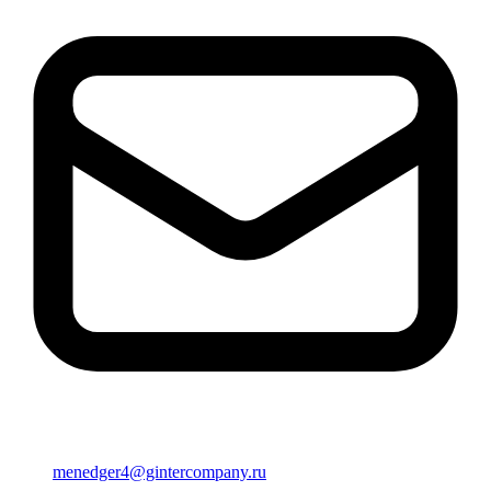
menedger4@gintercompany.ru