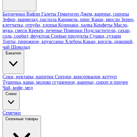
Батончики
Вафли
Галеты
Гематоген
Джем, варенье, сиропы
Зефир, мармелад, пастила
Карамель, ирис
Каши, мюсли
Зерно,
клетчатка, отруби, хлопья
Козинаки, халва
Конфеты
Масло,
мука, смеси
Крекер, печенье
Пряники
Подсластители, сахар,
соль, сорбит, фруктоза
Соевые продукты
Сушки, сухари
Торты, пирожное, круассаны
Хлебцы
Какао, кисель, цикорий,
чай
Шоколад
Бакалея
Соки, нектары, напитки
Специи, консервация, кетчуп
Тушенка, каша, молоко сгущенное, варенье, сироп и прочее
Чай, кофе, мед
Снеки
Семечки
Сезонные товары