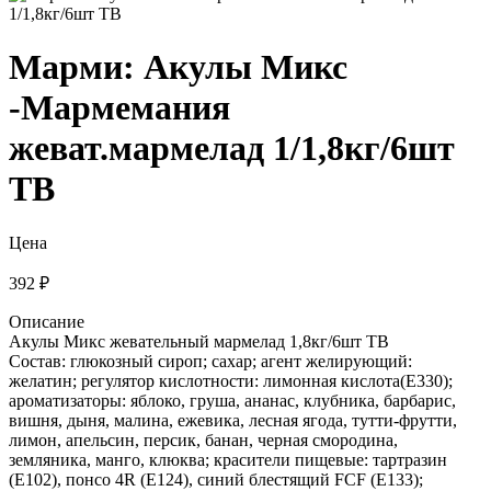
Марми: Акулы Микс
-Мармемания
жеват.мармелад 1/1,8кг/6шт
ТВ
Цена
392 ₽
Описание
Акулы Микс жевательный мармелад 1,8кг/6шт ТВ
Состав: глюкозный сироп; сахар; агент желирующий:
желатин; регулятор кислотности: лимонная кислота(Е330);
ароматизаторы: яблоко, груша, ананас, клубника, барбарис,
вишня, дыня, малина, ежевика, лесная ягода, тутти-фрутти,
лимон, апельсин, персик, банан, черная смородина,
земляника, манго, клюква; красители пищевые: тартразин
(Е102), понсо 4R (Е124), синий блестящий FCF (Е133);