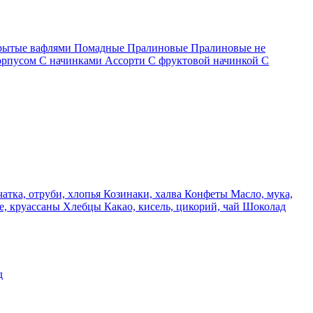
крытые вафлями
Помадные
Пралиновые
Пралиновые не
орпусом
С начинками Ассорти
С фруктовой начинкой
С
чатка, отруби, хлопья
Козинаки, халва
Конфеты
Масло, мука,
е, круассаны
Хлебцы
Какао, кисель, цикорий, чай
Шоколад
д