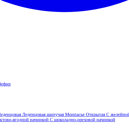
Зефир
Леденцовая
Леденцовая шипучая
Монпасье
Открытая
С желейно
ктово-ягодной начинкой
С шоколадно-ореховой начинкой