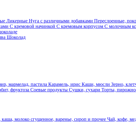
ные
Ликерные
Нуга с различными добавками
Переслоенные, по
сами
С кремовой начинкой
С кремовым корпусом
С молочным к
шоколаде
лва
Шоколад
фир, мармелад, пастила
Карамель, ирис
Каши, мюсли
Зерно, клет
рбит, фруктоза
Соевые продукты
Сушки, сухари
Торты, пирожно
 каша, молоко сгущенное, варенье, сироп и прочее
Чай, кофе, ме