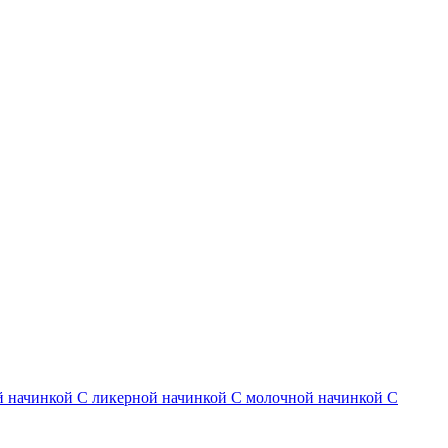
й начинкой
С ликерной начинкой
С молочной начинкой
С