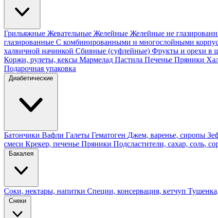
Грильяжные
Жевательные
Желейные
Желейные не глазирован
глазированные
С комбинированными и многослойными корпу
халвичной начинкой
Сбивные (суфлейные)
Фрукты и орехи в 
Коржи, рулеты, кексы
Мармелад
Пастила
Печенье
Пряники
Ха
Подарочная упаковка
Диабетические
Батончики
Вафли
Галеты
Гематоген
Джем, варенье, сиропы
Зе
смеси
Крекер, печенье
Пряники
Подсластители, сахар, соль, со
Бакалея
Соки, нектары, напитки
Специи, консервация, кетчуп
Тушенка,
Снеки