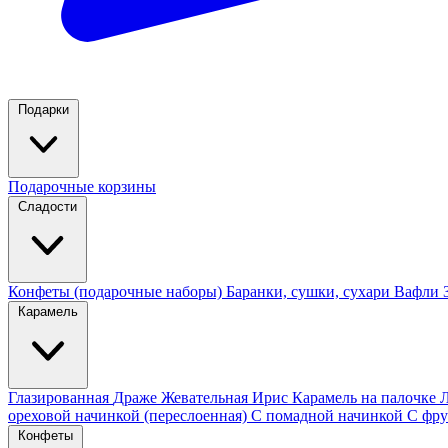
Подарки
Подарочные корзины
Сладости
Конфеты (подарочные наборы)
Баранки, сушки, сухари
Вафли
Карамель
Глазированная
Драже
Жевательная
Ирис
Карамель на палочке
ореховой начинкой (переслоенная)
С помадной начинкой
С фру
Конфеты